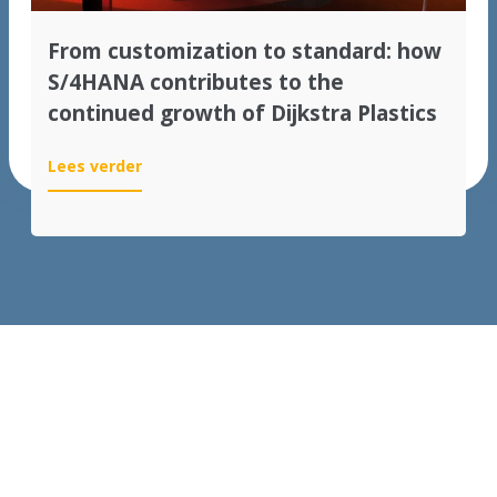
From customization to standard: how
S/4HANA contributes to the
continued growth of Dijkstra Plastics
:
Lees verder
From
customization
to
standard:
how
S/4HANA
contributes
to
the
continued
growth
of
Dijkstra