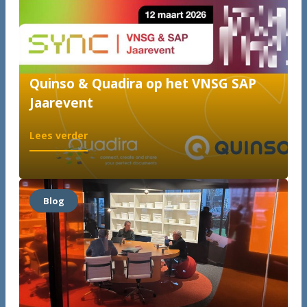
Quinso & Quadira op het VNSG SAP
Jaarevent
:
Lees verder
Quinso
&
Quadira
op
Blog
het
VNSG
SAP
Jaarevent