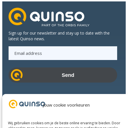
Plastics
Sign up for our newsletter and stay up to date with the
latest Quinso news.
E
m
a
i
l
a
d
Industries
d
Success Stories
Jouw cookie voorkeuren
r
Services
e
About us
s
Wij gebruiken cookies om je de beste online ervaring te bieden. Door
Business Partners