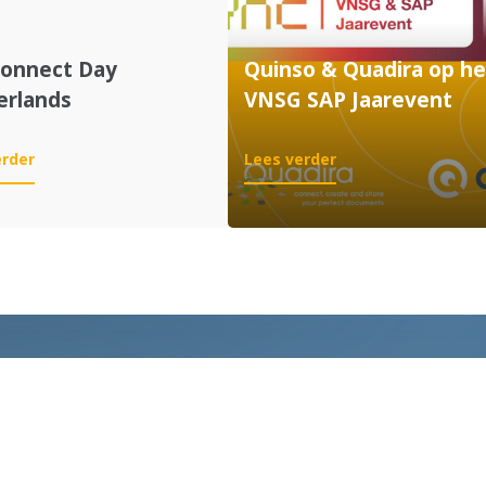
Connect Day
Quinso & Quadira op he
erlands
VNSG SAP Jaarevent
:
:
erder
Lees verder
SAP
Quinso
Connect
&
Day
Quadira
Netherlands
op
het
VNSG
SAP
Jaarevent