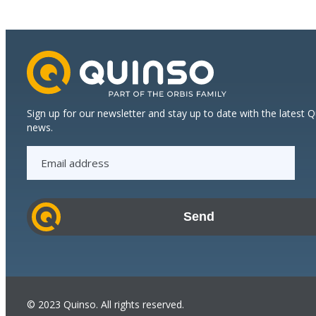
Sign up for our newsletter and stay up to date with the latest 
news.
E
m
a
i
l
a
d
d
r
© 2023 Quinso. All rights reserved.
e