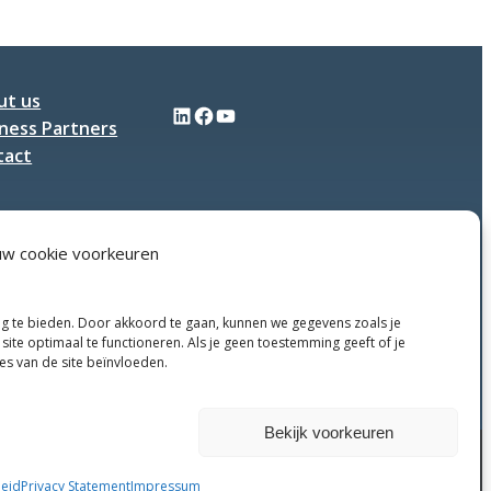
Plastics
ut us
LinkedIn
Facebook
YouTube
ness Partners
tact
uw cookie voorkeuren
ng te bieden. Door akkoord te gaan, kunnen we gegevens zoals je
site optimaal te functioneren. Als je geen toestemming geeft of je
ies van de site beïnvloeden.
Weigeren
Bekijk voorkeuren
Privacy Policy
Terms and conditions
Disclaimer
eid
Privacy Statement
Impressum