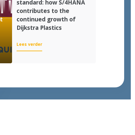
standard: how S/4HANA
contributes to the
t
continued growth of
Dijkstra Plastics
:
Lees verder
From
customization
to
standard:
how
S/4HANA
contributes
to
the
continued
growth
of
Dijkstra