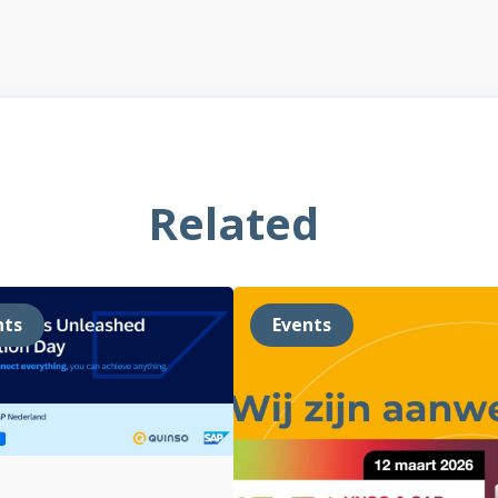
Related
nts
Events