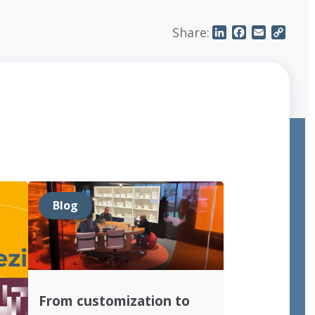
Share:
LinkedIn
Facebook
Email
Copy
Link
Blog
From customization to