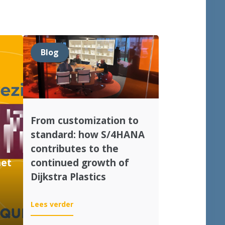
Blog
From customization to
standard: how S/4HANA
contributes to the
het
continued growth of
Dijkstra Plastics
:
Lees verder
From