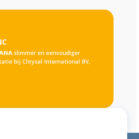
NC
𝟰𝗛𝗔𝗡𝗔 slimmer en eenvoudiger
tatie bij Chrysal International BV,