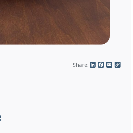
Share:
LinkedIn
Facebook
Email
Copy
Link
e