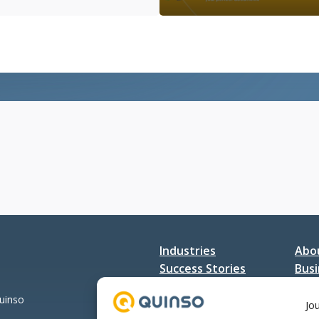
Connect
&
Day
Quadira
Netherlands
op
het
VNSG
SAP
Jaarevent
Industries
Abo
Success Stories
Busi
Services
Con
Quinso
Jo