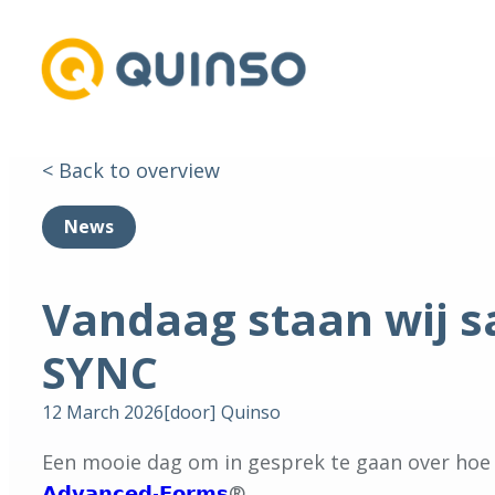
< Back to overview
News
Vandaag staan wij 
SYNC
12 March 2026
[door]
Quinso
Een mooie dag om in gesprek te gaan over hoe je 𝗱
𝗔𝗱𝘃𝗮𝗻𝗰𝗲𝗱-𝗙𝗼𝗿𝗺𝘀
®.