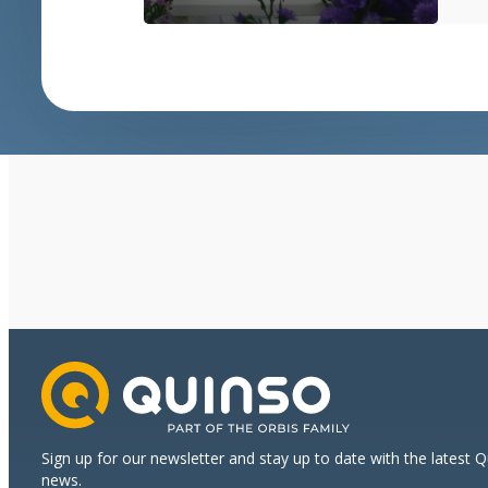
a
strong
start
for
international
growth
Sign up for our newsletter and stay up to date with the latest 
news.