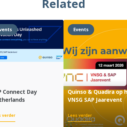
Related
vents
Events
P Connect Day
Quinso & Quadira op 
therlands
VNSG SAP Jaarevent
:
:
 verder
Lees verder
SAP
Quinso