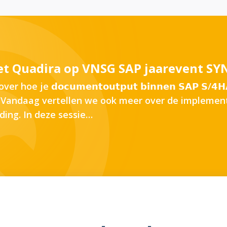
t Quadira op VNSG SAP jaarevent SY
e je 𝗱𝗼𝗰𝘂𝗺𝗲𝗻𝘁𝗼𝘂𝘁𝗽𝘂𝘁 𝗯𝗶𝗻𝗻𝗲𝗻 𝗦𝗔𝗣 𝗦/
𝘀®. Vandaag vertellen we ook meer over de implemen
ing. In deze sessie…