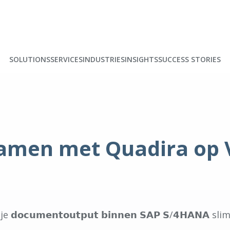
SOLUTIONS
SERVICES
INDUSTRIES
INSIGHTS
SUCCESS STORIES
samen met Quadira op 
𝗰𝘂𝗺𝗲𝗻𝘁𝗼𝘂𝘁𝗽𝘂𝘁 𝗯𝗶𝗻𝗻𝗲𝗻 𝗦𝗔𝗣 𝗦/𝟰𝗛𝗔𝗡