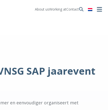
About us
Working at
Contact
VNSG SAP jaarevent
𝗔 slimmer en eenvoudiger organiseert met