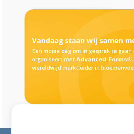
Vandaag staan wij samen me
Een mooie dag om in gesprek te gaan over ho
organiseert met 𝗔𝗱𝘃𝗮𝗻𝗰𝗲𝗱-𝗙𝗼𝗿
wereldwijd marktleider in bloemenvoed