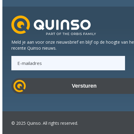
Meld je aan voor onze nieuwsbrief en blijf op de hoogte van h
recente Quinso nieuws.
E
-
m
a
i
l
a
d
r
© 2025 Quinso. All rights reserved.
e