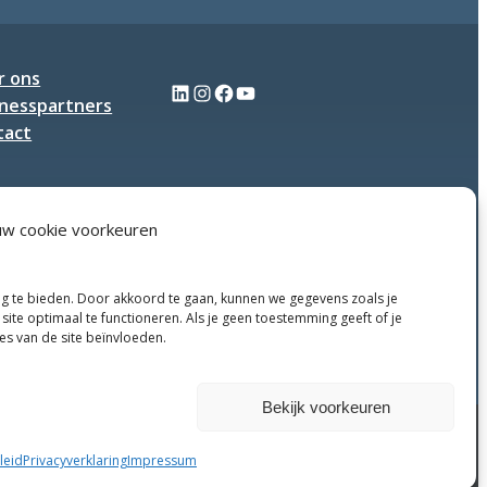
elkaar
tijdens
Q-
r ons
LinkedIn
Instagram
Facebook
YouTube
meeting
inesspartners
tact
uw cookie voorkeuren
ng te bieden. Door akkoord te gaan, kunnen we gegevens zoals je
site optimaal te functioneren. Als je geen toestemming geeft of je
ies van de site beïnvloeden.
Weigeren
Bekijk voorkeuren
Privacy Policy
Algemene voorwaarden
Disclaimer
leid
Privacyverklaring
Impressum