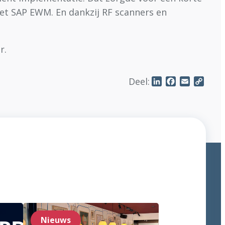
et SAP EWM. En dankzij RF scanners en
r.
Deel:
LinkedIn
Facebook
Email
Copy
Link
Nieuws