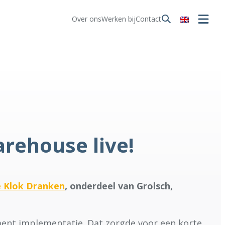
Over ons
Werken bij
Contact
rehouse live!
 Klok Dranken
, onderdeel van Grolsch,
ent implementatie. Dat zorgde voor een korte