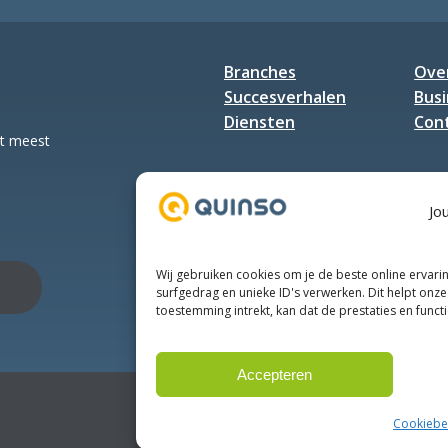
2026!
Branches
Ove
Succesverhalen
Bus
Diensten
Con
et meest
Jo
Wij gebruiken cookies om je de beste online ervari
surfgedrag en unieke ID's verwerken. Dit helpt onze 
toestemming intrekt, kan dat de prestaties en funct
Accepteren
Cookiebe