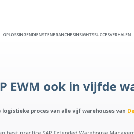
OPLOSSINGEN
DIENSTEN
BRANCHES
INSIGHTS
SUCCESVERHALEN
P EWM ook in vijfde wa
logistieke proces van alle vijf warehouses van
De
een best practice SAP Extended Warehouse Managem