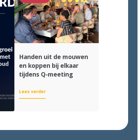
Handen uit de mouwen
en koppen bij elkaar
tijdens Q-meeting
:
Lees verder
Handen
uit
de
mouwen
en
koppen
bij