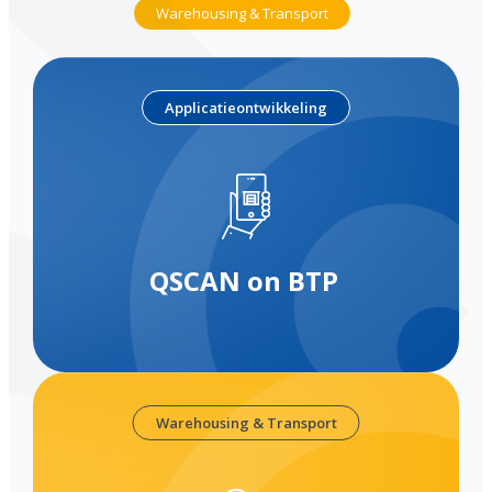
Warehousing & Transport
Applicatieontwikkeling
QSCAN on BTP
Warehousing & Transport