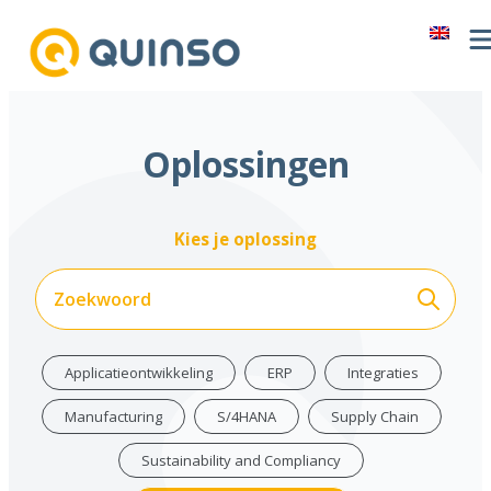
Ga
naar
de
inhoud
Oplossingen
Kies je oplossing
Applicatieontwikkeling
ERP
Integraties
Manufacturing
S/4HANA
Supply Chain
Sustainability and Compliancy