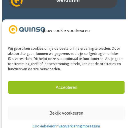
i
l
a
Branches
d
Succesverhalen
Jouw cookie voorkeuren
r
Diensten
e
Over ons
s
Wij gebruiken cookies om je de beste online ervaring te bieden. Door
Businesspartners
akkoord te gaan, kunnen we gegevens zoals je surfgedrag en unieke
ID's verwerken. Dit helpt onze site optimaal te functioneren. Als je geen
Contact
toestemming geeft of je toestemming intrekt, kan dat de prestaties en
functies van de site beïnvloeden.
LinkedIn
Instagram
Facebook
YouTube
Accepteren
Weigeren
© 2025 Quinso. All rights reserved.
Privacy Policy
Bekijk voorkeuren
Algemene voorwaarden
Disclaimer
Cookiebeleid
Privacyverklaring
Impressum