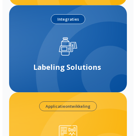
Integraties
Labeling Solutions
Applicatieontwikkeling