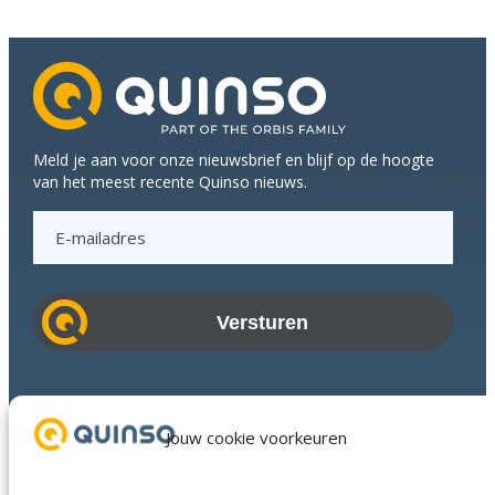
Meld je aan voor onze nieuwsbrief en blijf op de hoogte
van het meest recente Quinso nieuws.
E
-
m
a
i
l
a
Branches
d
Succesverhalen
Jouw cookie voorkeuren
r
Diensten
e