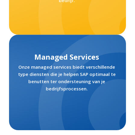
bedrijf.
Managed Services
Onze managed services biedt verschillende
type diensten die je helpen SAP optimaal te
benutten ter ondersteuning van je
bedrijfsprocessen.