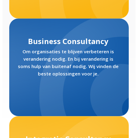
Business Consultancy
Om organisaties te blijven verbeteren is
verandering nodig. En bij verandering is
soms hulp van buitenaf nodig. Wij vinden de
beste oplossingen voor je.