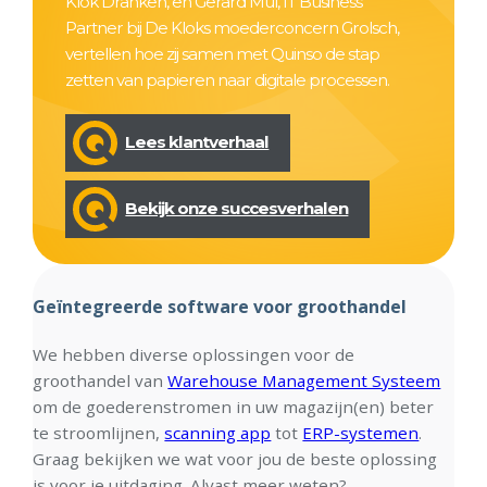
Klok Dranken, en Gerard Mul, IT Business
Partner bij De Kloks moederconcern Grolsch,
vertellen hoe zij samen met Quinso de stap
zetten van papieren naar digitale processen.
Lees klantverhaal
Bekijk onze succesverhalen
Geïntegreerde software voor groothandel
We hebben diverse oplossingen voor de
groothandel van
Warehouse Management Systeem
om de goederenstromen in uw magazijn(en) beter
te stroomlijnen,
scanning app
tot
ERP-systemen
.
Graag bekijken we wat voor jou de beste oplossing
is voor je uitdaging. Alvast meer weten?