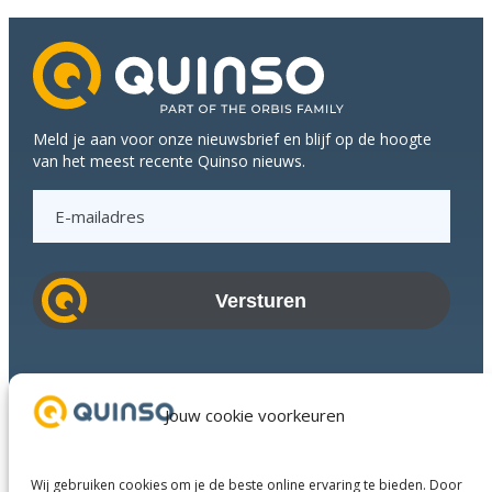
Meld je aan voor onze nieuwsbrief en blijf op de hoogte
van het meest recente Quinso nieuws.
E
-
m
a
i
l
a
Branches
d
Succesverhalen
Jouw cookie voorkeuren
r
Diensten
e
Over ons
s
Wij gebruiken cookies om je de beste online ervaring te bieden. Door