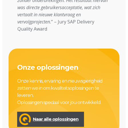
zonder onderbrekingen. Het resultaat hiervan
was directe gebruikersacceptatie, wat zich
vertaalt in nieuwe klantvraag en
vervolgprojecten.
” – Jury SAP Delivery
Quality Award
Onze oplossingen
Onze kennis, ervaring en nieuwsgierigheid
zetten we in om kwaliteitsoplossingen te
leveren.
Oplossingen speciaal voor jou ontwikkeld.
Naar alle oplossingen