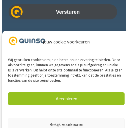
m
a
i
l
a
Branches
d
Succesverhalen
Jouw cookie voorkeuren
r
Diensten
e
Over ons
s
Wij gebruiken cookies om je de beste online ervaring te bieden. Door
Businesspartners
akkoord te gaan, kunnen we gegevens zoals je surfgedrag en unieke
ID's verwerken. Dit helpt onze site optimaal te functioneren. Als je geen
Contact
toestemming geeft of je toestemming intrekt, kan dat de prestaties en
functies van de site beïnvloeden.
LinkedIn
Instagram
Facebook
YouTube
Accepteren
Weigeren
© 2025 Quinso. All rights reserved.
Privacy Policy
Bekijk voorkeuren