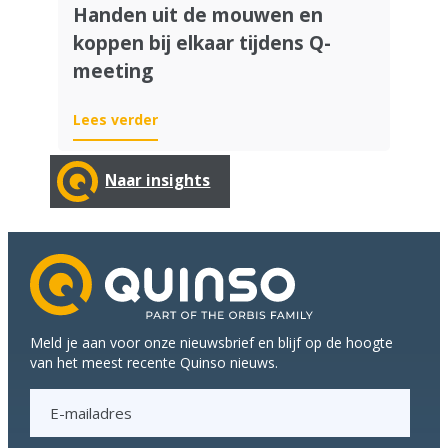
Handen uit de mouwen en
koppen bij elkaar tijdens Q-
meeting
Lees verder
Naar insights
Meld je aan voor onze nieuwsbrief en blijf op de hoogte
van het meest recente Quinso nieuws.
E
-