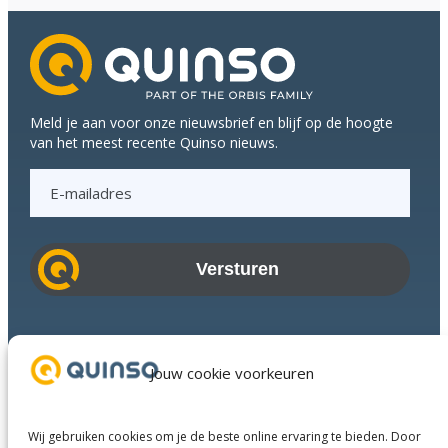
Meld je aan voor onze nieuwsbrief en blijf op de hoogte
van het meest recente Quinso nieuws.
E
-
m
a
i
l
a
Branches
d
Succesverhalen
Jouw cookie voorkeuren
r
Diensten
e
Over ons
s
Wij gebruiken cookies om je de beste online ervaring te bieden. Door