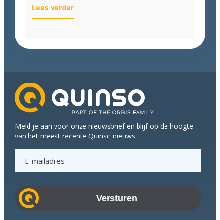
:
Lees verder
Handen
uit
de
mouwen
en
koppen
bij
elkaar
tijdens
Q-
Meld je aan voor onze nieuwsbrief en blijf op de hoogte
meeting
van het meest recente Quinso nieuws.
E
-
m
a
i
l