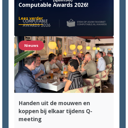
Computable Awards 2026!
:
Lees verder
We
zijn
genomineerd
voor
Nieuws
de
Computable
Awards
2026!
Handen uit de mouwen en
koppen bij elkaar tijdens Q-
meeting