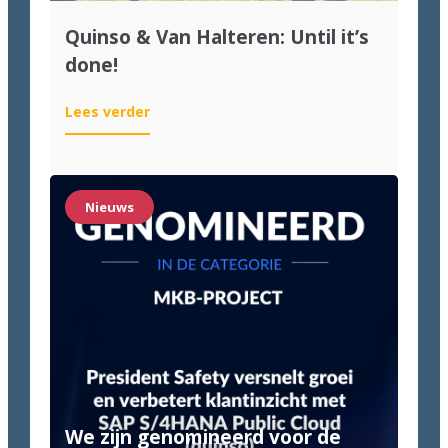
Quinso & Van Halteren: Until it’s
done!
:
Lees verder
Quinso
&
Van
Halteren:
Nieuws
Until
it’s
done!
We zijn genomineerd voor de