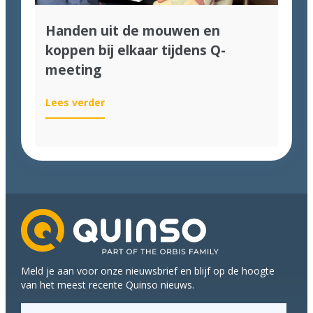
Handen uit de mouwen en
koppen bij elkaar tijdens Q-
meeting
:
Lees verder
Handen
uit
de
mouwen
en
koppen
bij
elkaar
tijdens
Q-
Meld je aan voor onze nieuwsbrief en blijf op de hoogte
meeting
van het meest recente Quinso nieuws.
E