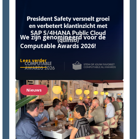
We zijn genomineerd voor de
Computable Awards 2026!
:
Lees verder
We
zijn
genomineerd
voor
Nieuws
de
Computable
Awards
2026!