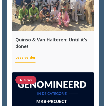
Quinso & Van Halteren: Until it’s
done!
:
Lees verder
Quinso
&
Van
Halteren:
Nieuws
Until
it’s
done!