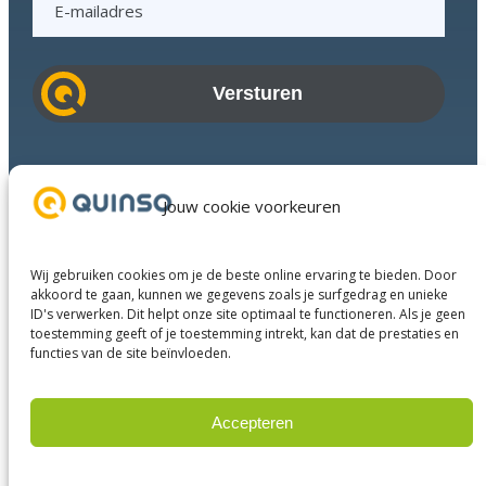
-
m
a
i
l
a
Branches
d
Succesverhalen
Jouw cookie voorkeuren
r
Diensten
e
Over ons
s
Wij gebruiken cookies om je de beste online ervaring te bieden. Door
Businesspartners
akkoord te gaan, kunnen we gegevens zoals je surfgedrag en unieke
ID's verwerken. Dit helpt onze site optimaal te functioneren. Als je geen
Contact
toestemming geeft of je toestemming intrekt, kan dat de prestaties en
functies van de site beïnvloeden.
LinkedIn
Instagram
Facebook
YouTube
Accepteren
Weigeren
© 2025 Quinso. All rights reserved.