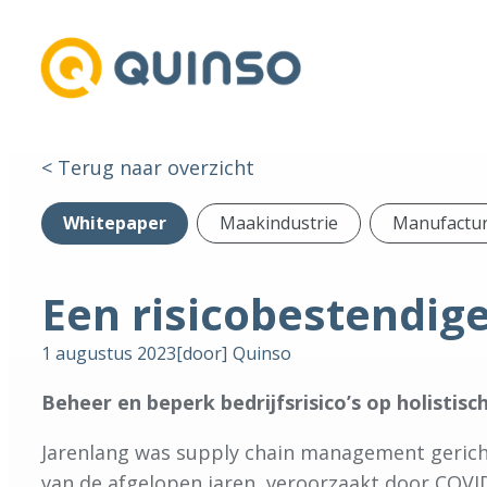
< Terug naar overzicht
Whitepaper
Maakindustrie
Manufacturi
Een risicobestendig
1 augustus 2023
[door]
Quinso
Beheer en beperk bedrijfsrisico’s op holistisc
Jarenlang was supply chain management gericht
van de afgelopen jaren, veroorzaakt door COVID