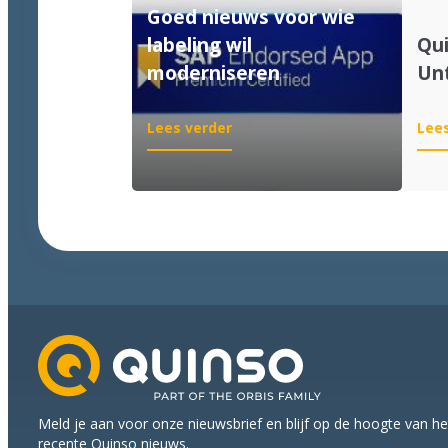
Goed nieuws voor wie
labeling wil
Qui
moderniseren
Unt
:
Lees verder
Lees
Goed
nieuws
voor
wie
labeling
wil
moderniseren
Meld je aan voor onze nieuwsbrief en blijf op de hoogte van h
recente Quinso nieuws.