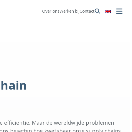
Over ons
Werken bij
Contact
chain
 efficiëntie. Maar de wereldwijde problemen
n ons beseffen hoe kwetsbaar onze supply chains