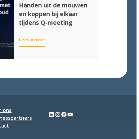
Handen uit de mouwen
en koppen bij elkaar
tijdens Q-meeting
:
Lees verder
Handen
uit
de
mouwen
en
koppen
bij
elkaar
tijdens
Q-
r ons
LinkedIn
Instagram
Facebook
YouTube
meeting
inesspartners
tact