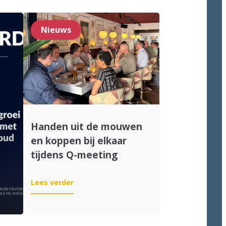
Nieuws
Handen uit de mouwen
en koppen bij elkaar
tijdens Q-meeting
:
Lees verder
Handen
uit
de