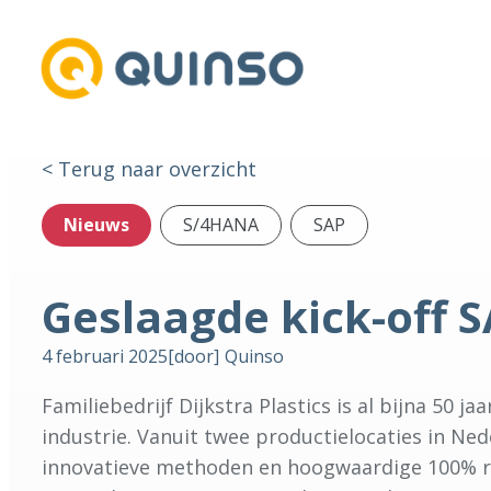
< Terug naar overzicht
Nieuws
S/4HANA
SAP
Geslaagde kick-off S
4 februari 2025
[door]
Quinso
Familiebedrijf Dijkstra Plastics is al bijna 50
industrie. Vanuit twee productielocaties in N
innovatieve methoden en hoogwaardige 100% rec