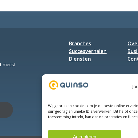
Halteren:
voor
Until
de
it’s
Computable
done!
Awards
2026!
Branches
Ove
Succesverhalen
Bus
Diensten
Con
et meest
Jo
Wij gebruiken cookies om je de beste online ervari
surfgedrag en unieke ID's verwerken. Dit helpt onze 
toestemming intrekt, kan dat de prestaties en funct
Accepteren