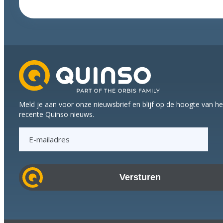
wie
labeling
wil
moderniseren
Meld je aan voor onze nieuwsbrief en blijf op de hoogte van h
recente Quinso nieuws.
E
-
m
a
i
l
a
d