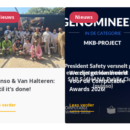
ieuws
Nieuws
We zijn genomineerd
nso & Van Halteren:
voor de Computable
il it’s done!
Awards 2026!
:
:
 verder
Lees verder
Quinso
We
&
zijn
Van
genomineerd