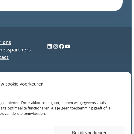
mouwen
en
koppen
bij
elkaar
tijdens
Q-
r ons
LinkedIn
Instagram
Facebook
YouTube
meeting
inesspartners
tact
uw cookie voorkeuren
ng te bieden. Door akkoord te gaan, kunnen we gegevens zoals je
site optimaal te functioneren. Als je geen toestemming geeft of je
ies van de site beïnvloeden.
Weigeren
Bekijk voorkeuren