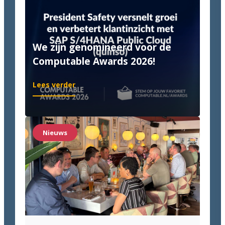
We zijn genomineerd voor de
Computable Awards 2026!
:
Lees verder
We
zijn
genomineerd
voor
Nieuws
de
Computable
Awards
2026!