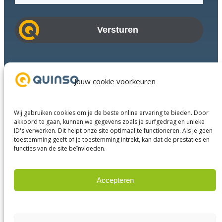
m
a
i
l
a
Branches
d
Succesverhalen
Jouw cookie voorkeuren
r
Diensten
e
Over ons
s
Wij gebruiken cookies om je de beste online ervaring te bieden. Door
Businesspartners
akkoord te gaan, kunnen we gegevens zoals je surfgedrag en unieke
ID's verwerken. Dit helpt onze site optimaal te functioneren. Als je geen
Contact
toestemming geeft of je toestemming intrekt, kan dat de prestaties en
functies van de site beïnvloeden.
LinkedIn
Instagram
Facebook
YouTube
Accepteren
Weigeren
© 2025 Quinso. All rights reserved.
Privacy Policy