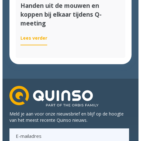
Handen uit de mouwen en
koppen bij elkaar tijdens Q-
meeting
:
Lees verder
Handen
uit
de
mouwen
en
koppen
bij
elkaar
tijdens
Q-
Meld je aan voor onze nieuwsbrief en blijf op de hoogte
meeting
van het meest recente Quinso nieuws.
E
-