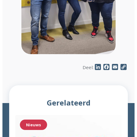
LinkedIn
Facebook
Email
Cop
Deel:
Link
Gerelateerd
Nieuws