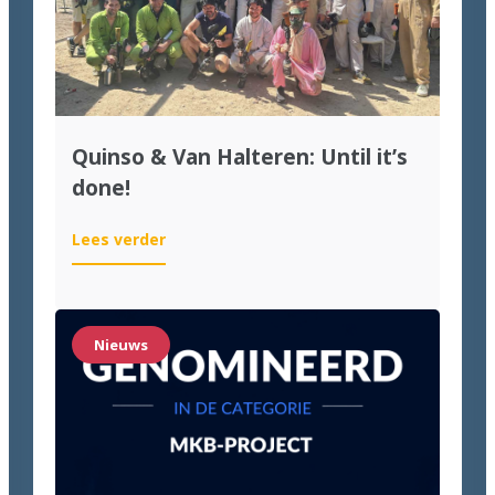
Quinso & Van Halteren: Until it’s
done!
:
Lees verder
Quinso
&
Van
Halteren:
Nieuws
Until
it’s
done!