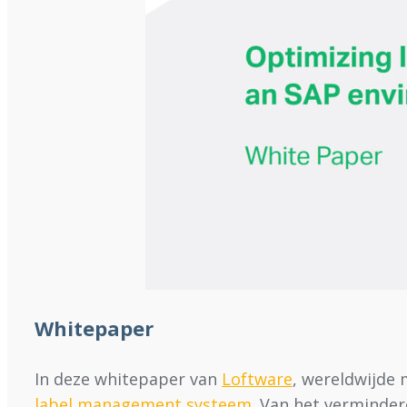
Whitepaper
In deze whitepaper van
Loftware
, wereldwijde 
label management systeem
. Van het verminder