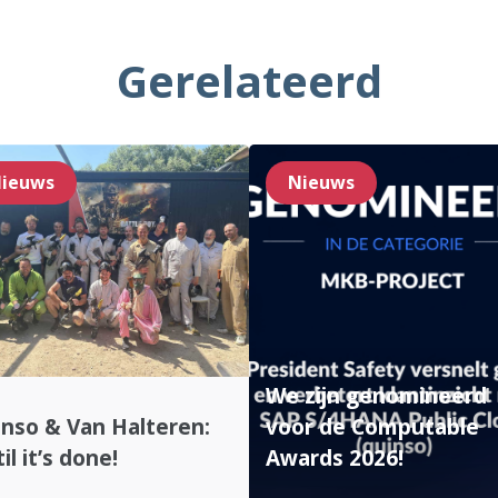
Gerelateerd
ieuws
Nieuws
We zijn genomineerd
nso & Van Halteren:
voor de Computable
il it’s done!
Awards 2026!