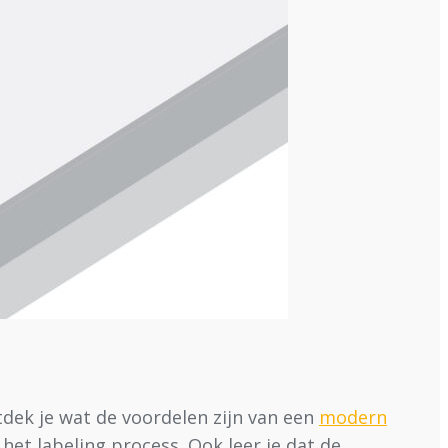
tdek je wat de voordelen zijn van een
modern
het labeling process. Ook leer je dat de