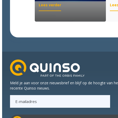
:
Lees verder
Lees
Goed
nieuws
voor
wie
labeling
wil
moderniseren
Meld je aan voor onze nieuwsbrief en blijf op de hoogte van h
recente Quinso nieuws.
E
-
m
a