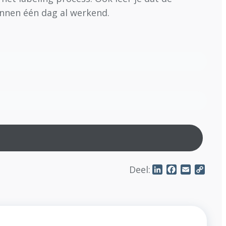
innen één dag al werkend.
Deel:
LinkedIn
Facebook
Email
Copy
Link