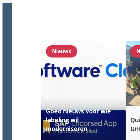
Nieuws
N
Goed nieuws voor wie
labeling wil
Qui
moderniseren
Unt