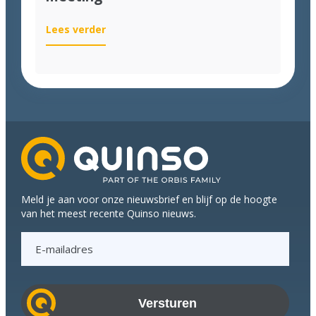
:
Lees verder
Handen
uit
de
mouwen
en
koppen
bij
elkaar
tijdens
Q-
Meld je aan voor onze nieuwsbrief en blijf op de hoogte
meeting
van het meest recente Quinso nieuws.
E
-
m
a
i