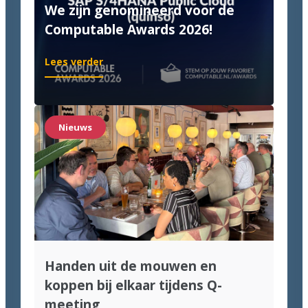
We zijn genomineerd voor de
Computable Awards 2026!
:
Lees verder
We
zijn
genomineerd
voor
Nieuws
de
Computable
Awards
2026!
Handen uit de mouwen en
koppen bij elkaar tijdens Q-
meeting