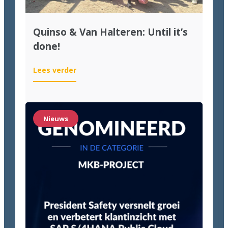
Quinso & Van Halteren: Until it’s
done!
:
Lees verder
Quinso
&
Van
Halteren:
Nieuws
Until
it’s
done!