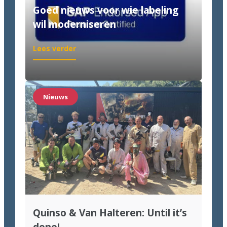
Goed nieuws voor wie labeling
wil moderniseren
:
Lees verder
Goed
nieuws
voor
wie
Nieuws
labeling
wil
moderniseren
Quinso & Van Halteren: Until it’s