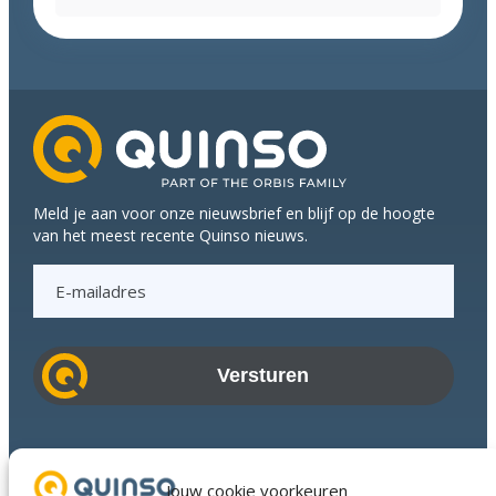
de
mouwen
en
koppen
bij
elkaar
tijdens
Q-
Meld je aan voor onze nieuwsbrief en blijf op de hoogte
meeting
van het meest recente Quinso nieuws.
E
-
m
a
i
l
a
Branches
d
Succesverhalen
Jouw cookie voorkeuren