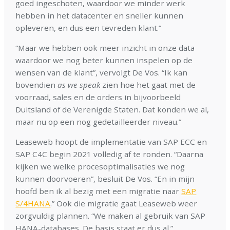
goed ingeschoten, waardoor we minder werk
hebben in het datacenter en sneller kunnen
opleveren, en dus een tevreden klant.”
“Maar we hebben ook meer inzicht in onze data
waardoor we nog beter kunnen inspelen op de
wensen van de klant”, vervolgt De Vos. “Ik kan
bovendien
as we speak
zien hoe het gaat met de
voorraad, sales en de orders in bijvoorbeeld
Duitsland of de Verenigde Staten. Dat konden we al,
maar nu op een nog gedetailleerder niveau.”
Leaseweb hoopt de implementatie van SAP ECC en
SAP C4C begin 2021 volledig af te ronden. “Daarna
kijken we welke procesoptimalisaties we nog
kunnen doorvoeren”, besluit De Vos. “En in mijn
hoofd ben ik al bezig met een migratie naar
SAP
S/4HANA
.” Ook die migratie gaat Leaseweb weer
zorgvuldig plannen. “We maken al gebruik van SAP
HANA-databases. De basis staat er dus al.”