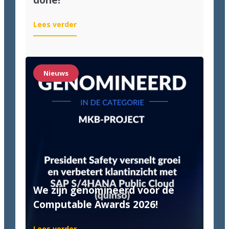
done!
:
Lees verder
Quinso
&
Van
Halteren:
Nieuws
Until
it’s
done!
We zijn genomineerd voor de
Computable Awards 2026!
:
Lees verder