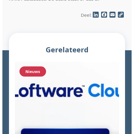
LinkedIn
Facebook
Email
Cop
Deel:
Link
Gerelateerd
Nieuws