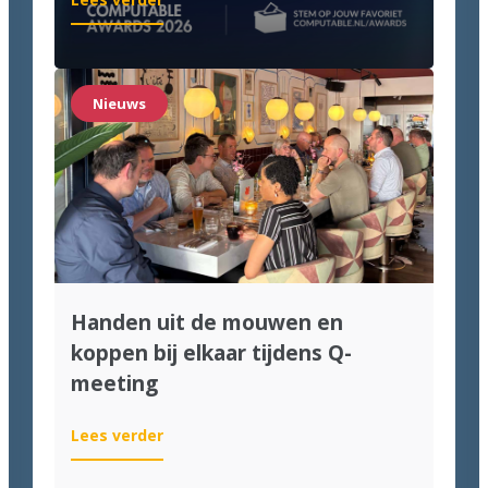
We
zijn
genomineerd
voor
Nieuws
de
Computable
Awards
2026!
Handen uit de mouwen en
koppen bij elkaar tijdens Q-
meeting
:
Lees verder
Handen
uit