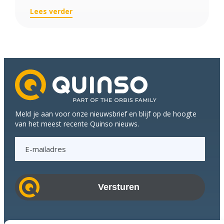
:
Lees verder
FrieslandCampina
optimaliseert
haar
internationale
handel
met
Quinso
Meld je aan voor onze nieuwsbrief en blijf op de hoogte
van het meest recente Quinso nieuws.
E
-
m
a
i
l
a