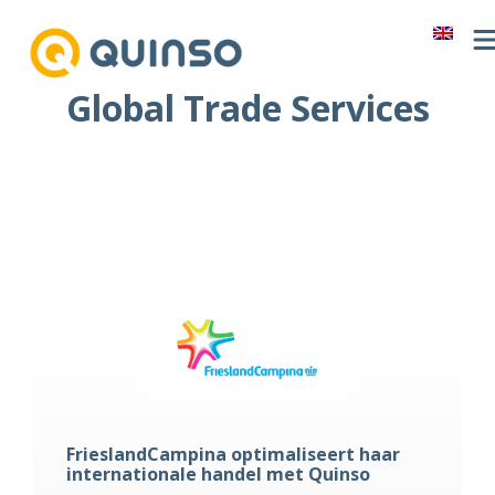
Ga
naar
de
Global Trade Services
inhoud
FrieslandCampina optimaliseert haar
internationale handel met Quinso