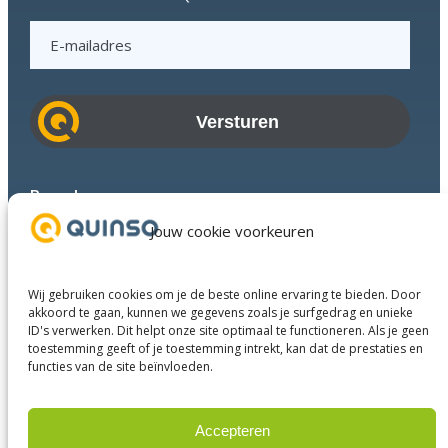
E
-
m
a
i
l
a
Branches
d
Succesverhalen
Jouw cookie voorkeuren
r
Diensten
e
Over ons
s
Wij gebruiken cookies om je de beste online ervaring te bieden. Door
Businesspartners
akkoord te gaan, kunnen we gegevens zoals je surfgedrag en unieke
Contact
ID's verwerken. Dit helpt onze site optimaal te functioneren. Als je geen
toestemming geeft of je toestemming intrekt, kan dat de prestaties en
LinkedIn
Instagram
Facebook
YouTube
functies van de site beïnvloeden.
Accepteren