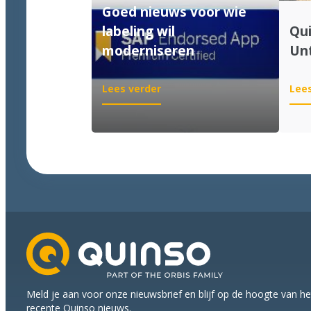
Goed nieuws voor wie
labeling wil
Qui
moderniseren
Unt
:
Lees verder
Lees
Goed
nieuws
voor
wie
labeling
wil
moderniseren
Meld je aan voor onze nieuwsbrief en blijf op de hoogte van h
recente Quinso nieuws.