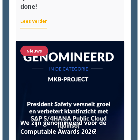
done!
:
Lees verder
Quinso
&
Van
Halteren:
Nieuws
Until
it’s
done!
We zijn genomineerd voor de
Computable Awards 2026!