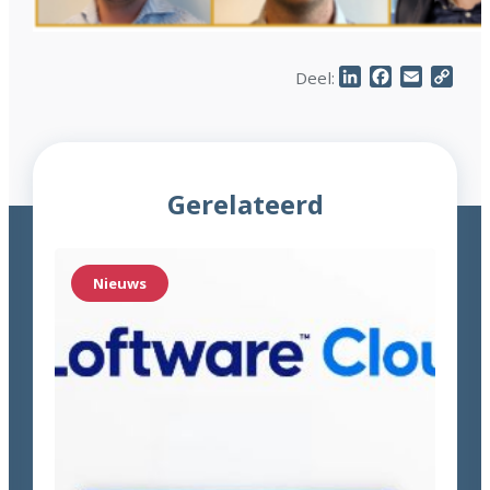
LinkedIn
Facebook
Email
Cop
Deel:
Link
Gerelateerd
Nieuws