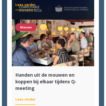
:
Lees verder
We
zijn
genomineerd
voor
Nieuws
de
Computable
Awards
2026!
Handen uit de mouwen en
koppen bij elkaar tijdens Q-
meeting
:
Lees verder
Handen