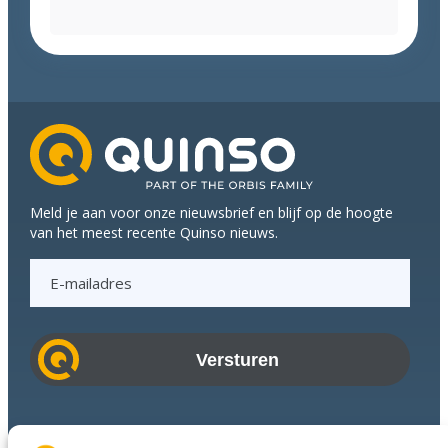
uit
de
mouwen
en
koppen
bij
elkaar
tijdens
Q-
Meld je aan voor onze nieuwsbrief en blijf op de hoogte
meeting
van het meest recente Quinso nieuws.
E
-
m
a
i
l
a
Branches
d