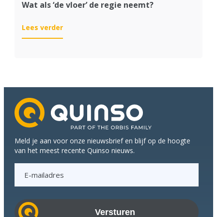
Wat als ‘de vloer’ de regie neemt?
:
Lees verder
Wat
als
‘de
vloer’
de
regie
neemt?
Meld je aan voor onze nieuwsbrief en blijf op de hoogte
van het meest recente Quinso nieuws.
E
-
m
a