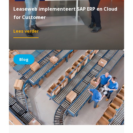
Leaseweb implementeert SAP ERP en Cloud
for Customer
:
Lees verder
Leaseweb
implementeert
SAP
ERP
Blog
en
Cloud
for
Customer