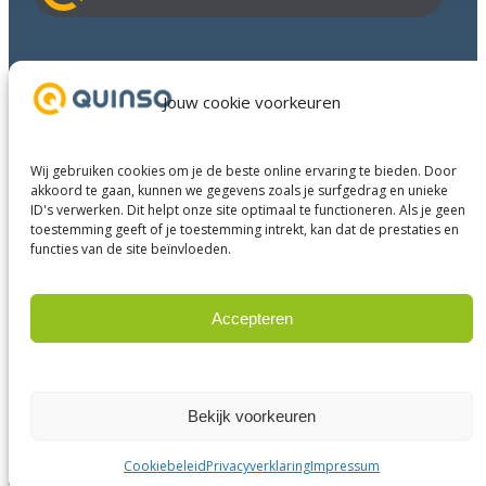
i
l
a
Branches
d
Succesverhalen
Jouw cookie voorkeuren
r
Diensten
e
Over ons
s
Wij gebruiken cookies om je de beste online ervaring te bieden. Door
Businesspartners
akkoord te gaan, kunnen we gegevens zoals je surfgedrag en unieke
ID's verwerken. Dit helpt onze site optimaal te functioneren. Als je geen
Contact
toestemming geeft of je toestemming intrekt, kan dat de prestaties en
functies van de site beïnvloeden.
LinkedIn
Instagram
Facebook
YouTube
Accepteren
Weigeren
© 2025 Quinso. All rights reserved.
Privacy Policy
Bekijk voorkeuren
Algemene voorwaarden
Disclaimer
Cookiebeleid
Privacyverklaring
Impressum