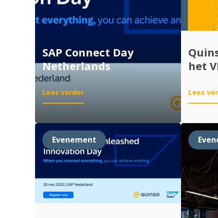
SAP Connect Day
Quins
Netherlands
het V
:
Lees verder
Lees ve
SAP
Connect
Day
Netherlands
Evenement
Even