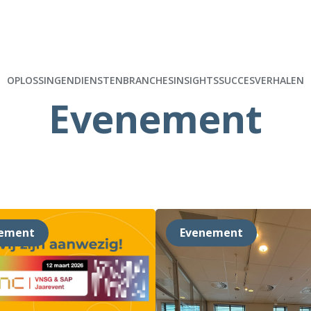
OPLOSSINGEN
DIENSTEN
BRANCHES
INSIGHTS
SUCCESVERHALEN
Evenement
ement
Evenement