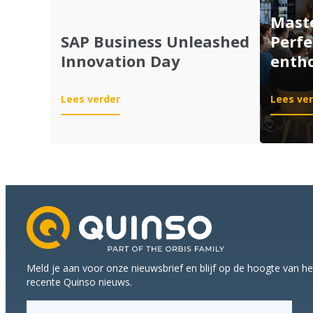
Maste
SAP Business Unleashed
Perf
Innovation Day
enth
:
Lees verder
Lees ve
SAP
Business
Unleashed
Innovation
Day
Meld je aan voor onze nieuwsbrief en blijf op de hoogte van h
recente Quinso nieuws.
E