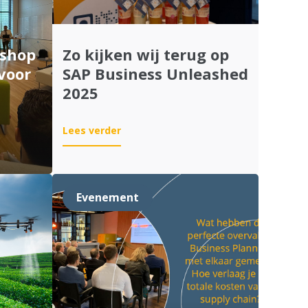
kshop
Zo kijken wij terug op
voor
SAP Business Unleashed
2025
:
Lees verder
Zo
kijken
wij
terug
Evenement
op
SAP
Business
Unleashed
2025