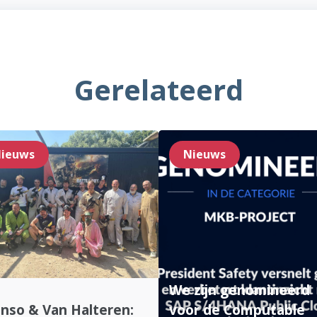
Gerelateerd
ieuws
Nieuws
We zijn genomineerd
nso & Van Halteren:
voor de Computable