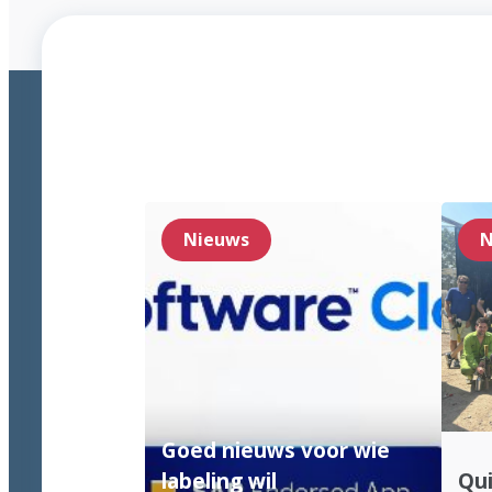
Nieuws
N
Goed nieuws voor wie
labeling wil
Qui