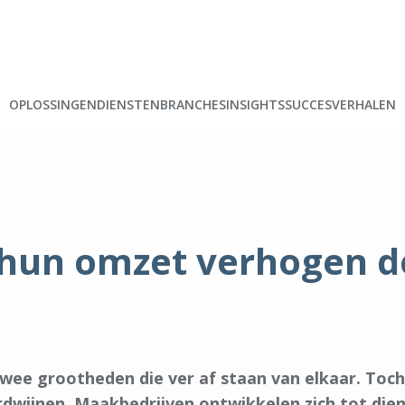
OPLOSSINGEN
DIENSTEN
BRANCHES
INSIGHTS
SUCCESVERHALEN
hun omzet verhogen d
wee grootheden die ver af staan van elkaar. Toch 
dwijnen. Maakbedrijven ontwikkelen zich tot dien