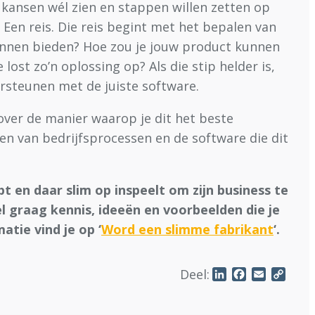
kansen wél zien en stappen willen zetten op
. Een reis. Die reis begint met het bepalen van
kunnen bieden? Hoe zou je jouw product kunnen
ost zo’n oplossing op? Als die stip helder is,
rsteunen met de juiste software.
 over de manier waarop je dit het beste
sen van bedrijfsprocessen en de software die dit
t en daar slim op inspeelt om zijn business te
el graag kennis, ideeën en voorbeelden die je
tie vind je op ‘
Word een slimme fabrikant
‘.
Deel:
LinkedIn
Facebook
Email
Copy
Link