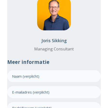
Joris Sikking
Managing Consultant
Meer informatie
N
a
a
E
m
-
(
m
V
B
e
a