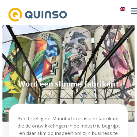
Ga
naar
de
inhoud
Word een slimme fabrikant
Een Intelligent Manufacturer is een fabrikant
die de ontwikkelingen in de industrie begrijpt
en daar slim op inspeelt om zijn business te