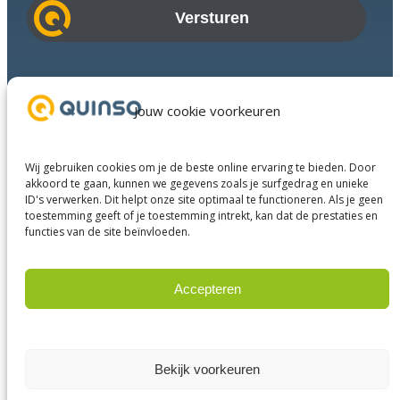
a
i
l
a
Branches
d
Succesverhalen
Jouw cookie voorkeuren
r
Diensten
e
Over ons
s
Wij gebruiken cookies om je de beste online ervaring te bieden. Door
Businesspartners
akkoord te gaan, kunnen we gegevens zoals je surfgedrag en unieke
ID's verwerken. Dit helpt onze site optimaal te functioneren. Als je geen
Contact
toestemming geeft of je toestemming intrekt, kan dat de prestaties en
functies van de site beïnvloeden.
LinkedIn
Instagram
Facebook
YouTube
Accepteren
Weigeren
© 2025 Quinso. All rights reserved.
Privacy Policy
Bekijk voorkeuren
Algemene voorwaarden