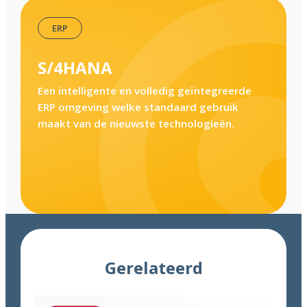
,
ERP
S/4HANA
Een intelligente en volledig geïntegreerde
ERP omgeving welke standaard gebruik
maakt van de nieuwste technologieën.
Gerelateerd