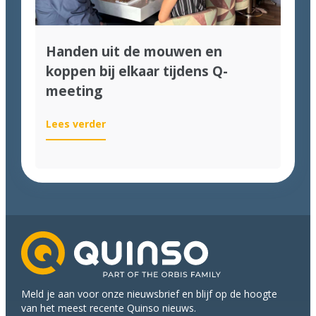
Handen uit de mouwen en
koppen bij elkaar tijdens Q-
meeting
:
Lees verder
Handen
uit
de
mouwen
en
koppen
bij
elkaar
tijdens
Q-
Meld je aan voor onze nieuwsbrief en blijf op de hoogte
meeting
van het meest recente Quinso nieuws.