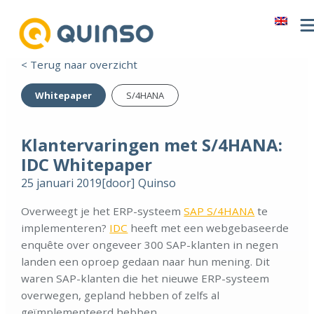
< Terug naar overzicht
Whitepaper
S/4HANA
Klantervaringen met S/4HANA:
IDC Whitepaper
25 januari 2019
[door]
Quinso
Overweegt je het ERP-systeem
SAP S/4HANA
te
implementeren?
IDC
heeft met een webgebaseerde
enquête over ongeveer 300 SAP-klanten in negen
landen een oproep gedaan naar hun mening. Dit
waren SAP-klanten die het nieuwe ERP-systeem
overwegen, gepland hebben of zelfs al
geïmplementeerd hebben.