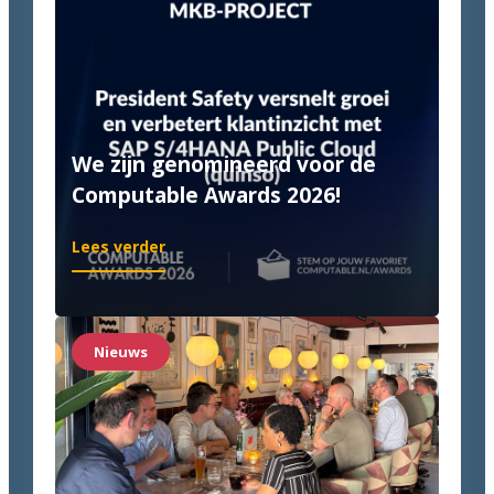
We zijn genomineerd voor de
Computable Awards 2026!
:
Lees verder
We
zijn
genomineerd
voor
Nieuws
de
Computable
Awards
2026!