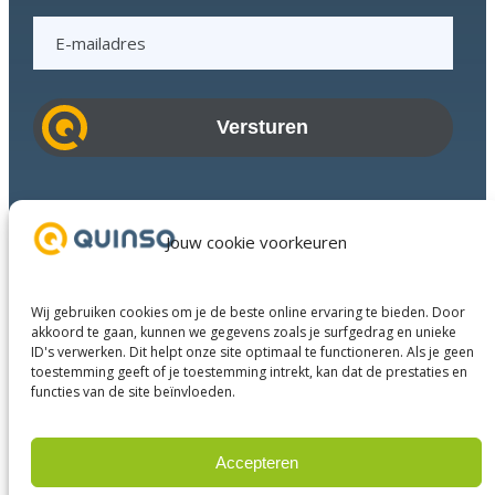
E
-
m
a
i
l
a
Branches
d
Succesverhalen
Jouw cookie voorkeuren
r
Diensten
e
Over ons
s
Wij gebruiken cookies om je de beste online ervaring te bieden. Door
Businesspartners
akkoord te gaan, kunnen we gegevens zoals je surfgedrag en unieke
ID's verwerken. Dit helpt onze site optimaal te functioneren. Als je geen
Contact
toestemming geeft of je toestemming intrekt, kan dat de prestaties en
functies van de site beïnvloeden.
LinkedIn
Instagram
Facebook
YouTube
Accepteren