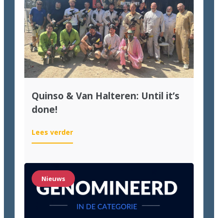
wil
moderniseren
Quinso & Van Halteren: Until it’s
done!
:
Lees verder
Quinso
&
Van
Halteren:
Nieuws
Until
it’s
done!