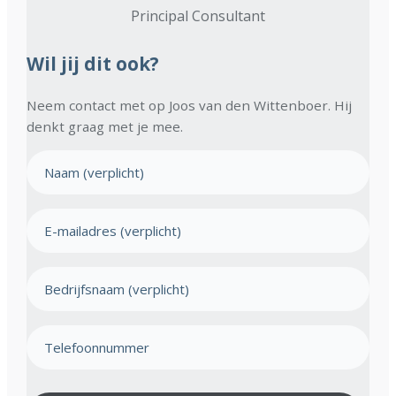
Principal Consultant
Wil jij dit ook?
Neem contact met op Joos van den Wittenboer. Hij
denkt graag met je mee.
N
a
a
E
m
-
(
m
V
B
e
a
e
r
i
e
d
l
T
i
r
a
s
e
i
t
d
l
j
)
r