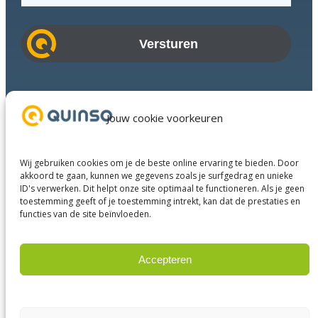
m
a
i
l
a
Branches
d
Succesverhalen
Jouw cookie voorkeuren
r
Diensten
e
Over ons
s
Wij gebruiken cookies om je de beste online ervaring te bieden. Door
Businesspartners
akkoord te gaan, kunnen we gegevens zoals je surfgedrag en unieke
ID's verwerken. Dit helpt onze site optimaal te functioneren. Als je geen
Contact
toestemming geeft of je toestemming intrekt, kan dat de prestaties en
functies van de site beïnvloeden.
LinkedIn
Instagram
Facebook
YouTube
Accepteren
Weigeren
© 2025 Quinso. All rights reserved.