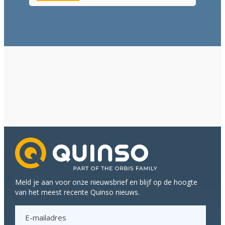
Meld je aan voor onze nieuwsbrief en blijf op de hoogte
van het meest recente Quinso nieuws.
E
-