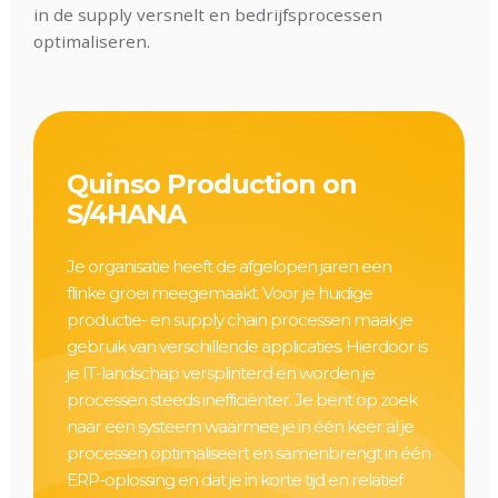
in de supply versnelt en bedrijfsprocessen
optimaliseren.
Quinso Production on
S/4HANA
Je organisatie heeft de afgelopen jaren een
flinke groei meegemaakt. Voor je huidige
productie- en supply chain processen maak je
gebruik van verschillende applicaties. Hierdoor is
je IT-landschap versplinterd en worden je
processen steeds inefficiënter. Je bent op zoek
naar een systeem waarmee je in één keer al je
processen optimaliseert en samenbrengt in één
ERP-oplossing en dat je in korte tijd en relatief