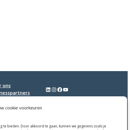
r ons
LinkedIn
Instagram
Facebook
YouTube
inesspartners
tact
uw cookie voorkeuren
ng te bieden. Door akkoord te gaan, kunnen we gegevens zoals je