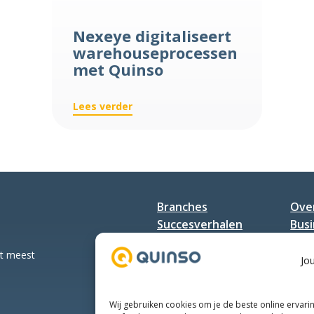
Nexeye digitaliseert
warehouseprocessen
met Quinso
:
Lees verder
Nexeye
digitaliseert
warehouseprocessen
met
Quinso
Branches
Ove
Succesverhalen
Bus
Diensten
Con
et meest
Jo
Wij gebruiken cookies om je de beste online ervari