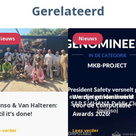
Gerelateerd
ieuws
Nieuws
We zijn genomineerd
nso & Van Halteren:
voor de Computable
il it’s done!
Awards 2026!
:
:
 verder
Lees verder