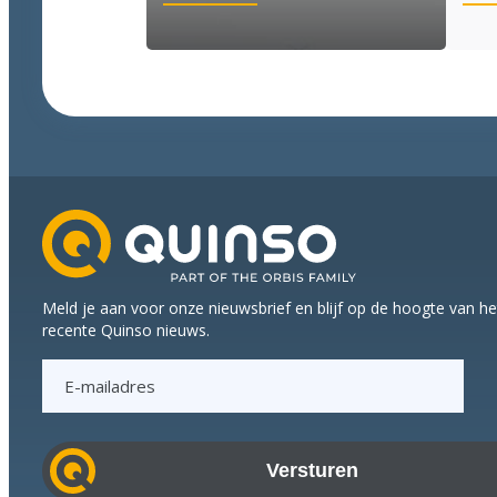
Goed
nieuws
voor
wie
labeling
wil
moderniseren
Meld je aan voor onze nieuwsbrief en blijf op de hoogte van h
recente Quinso nieuws.
E
-
m
a
i