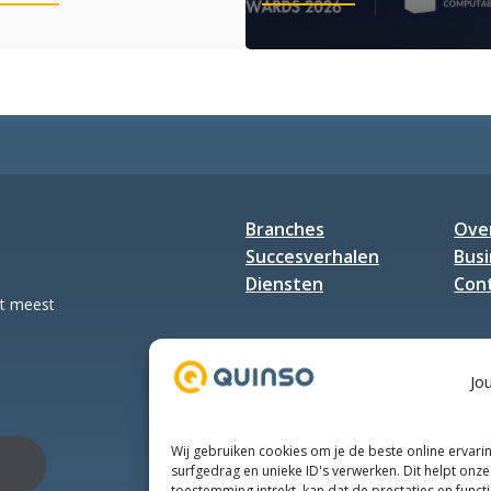
Quinso
We
&
zijn
Van
genomineerd
Halteren:
voor
Until
de
it’s
Computable
done!
Awards
2026!
Branches
Ove
Succesverhalen
Bus
Diensten
Con
et meest
Jo
Wij gebruiken cookies om je de beste online ervari
surfgedrag en unieke ID's verwerken. Dit helpt onze 
toestemming intrekt, kan dat de prestaties en funct