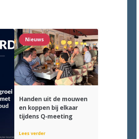
Nieuws
Handen uit de mouwen
en koppen bij elkaar
tijdens Q-meeting
:
Lees verder