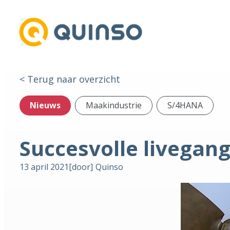
< Terug naar overzicht
Nieuws
Maakindustrie
S/4HANA
Succesvolle livegan
13 april 2021
[door]
Quinso