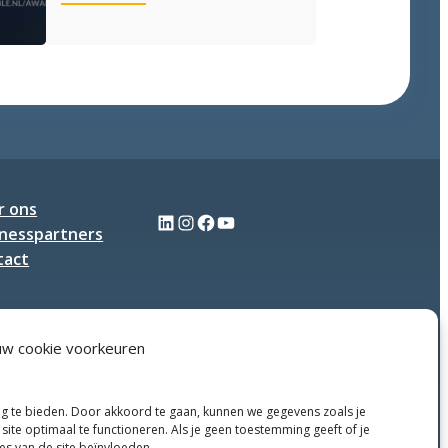
Handen
uit
de
mouwen
en
koppen
bij
elkaar
tijdens
Q-
r ons
LinkedIn
Instagram
Facebook
YouTube
meeting
inesspartners
tact
uw cookie voorkeuren
ng te bieden. Door akkoord te gaan, kunnen we gegevens zoals je
site optimaal te functioneren. Als je geen toestemming geeft of je
ies van de site beïnvloeden.