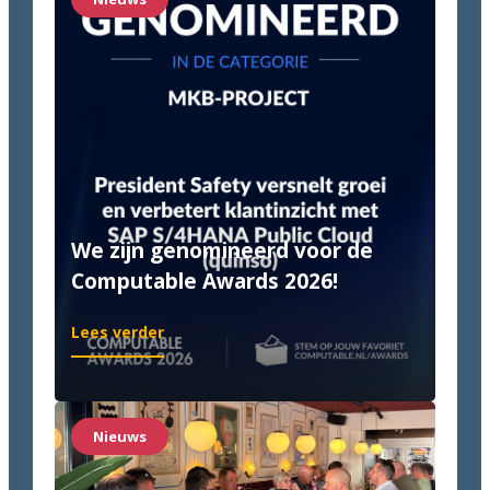
Until
it’s
done!
We zijn genomineerd voor de
Computable Awards 2026!
:
Lees verder
We
zijn
genomineerd
voor
Nieuws
de
Computable