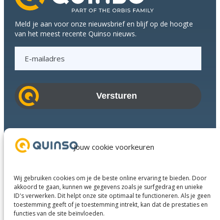
tijdens
Q-
Meld je aan voor onze nieuwsbrief en blijf op de hoogte
meeting
van het meest recente Quinso nieuws.
E
-
m
a
i
l
a
Branches
d
Succesverhalen
Jouw cookie voorkeuren
r
Diensten
e
Over ons
s
Wij gebruiken cookies om je de beste online ervaring te bieden. Door
Businesspartners
akkoord te gaan, kunnen we gegevens zoals je surfgedrag en unieke
ID's verwerken. Dit helpt onze site optimaal te functioneren. Als je geen
Contact
toestemming geeft of je toestemming intrekt, kan dat de prestaties en
functies van de site beïnvloeden.
LinkedIn
Instagram
Facebook
YouTube