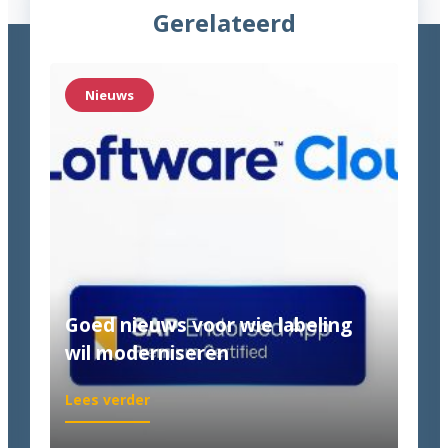
Gerelateerd
Nieuws
Goed nieuws voor wie labeling
wil moderniseren
:
Lees verder
Goed
nieuws