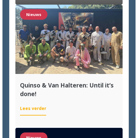
voor
wie
Nieuws
labeling
wil
moderniseren
Quinso & Van Halteren: Until it’s
done!
:
Lees verder
Quinso
&
Van
Halteren:
Nieuws