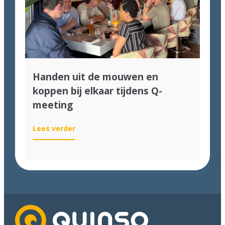
Awards
2026!
Handen uit de mouwen en
koppen bij elkaar tijdens Q-
meeting
:
Lees verder
Handen
uit
de
mouwen
en
koppen
bij
elkaar