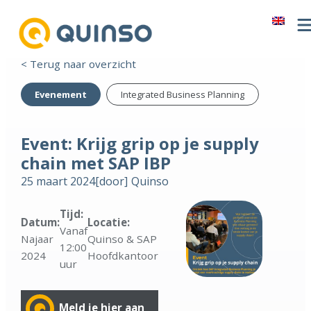
< Terug naar overzicht
Evenement
Integrated Business Planning
Event: Krijg grip op je supply
chain met SAP IBP
25 maart 2024
[door]
Quinso
Tijd:
Datum:
Locatie:
Vanaf
Najaar
Quinso & SAP
12:00
2024
Hoofdkantoor
uur
Meld je hier aan