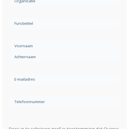
titel
(Vereist)
Geen
titel
(Vereist)
Naam
(Vereist)
Voornaam
Achternaam
E-
mailadres
(Vereist)
Geen
titel
(Vereist)
Door in te schrijven geef je toestemming dat Quinso