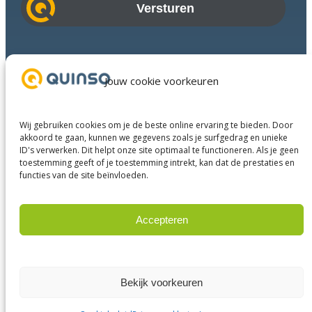
i
l
a
Branches
d
Succesverhalen
Jouw cookie voorkeuren
r
Diensten
e
Over ons
s
Wij gebruiken cookies om je de beste online ervaring te bieden. Door
Businesspartners
akkoord te gaan, kunnen we gegevens zoals je surfgedrag en unieke
ID's verwerken. Dit helpt onze site optimaal te functioneren. Als je geen
Contact
toestemming geeft of je toestemming intrekt, kan dat de prestaties en
functies van de site beïnvloeden.
LinkedIn
Instagram
Facebook
YouTube
Accepteren
Weigeren
© 2025 Quinso. All rights reserved.
Privacy Policy
Bekijk voorkeuren
Algemene voorwaarden
Disclaimer