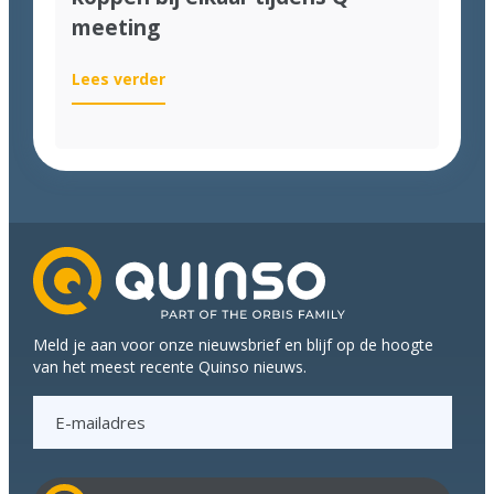
meeting
:
Lees verder
Handen
uit
de
mouwen
en
koppen
bij
elkaar
tijdens
Q-
Meld je aan voor onze nieuwsbrief en blijf op de hoogte
meeting
van het meest recente Quinso nieuws.
E
-
m
a