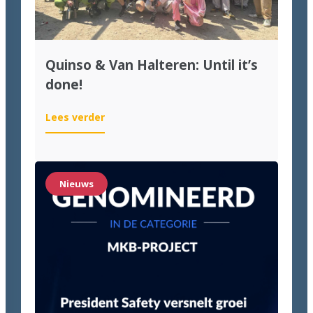
Quinso & Van Halteren: Until it’s
done!
:
Lees verder
Quinso
&
Van
Halteren:
Nieuws
Until
it’s
done!