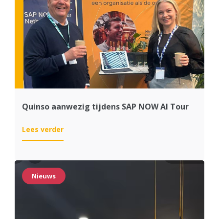
Quinso aanwezig tijdens SAP NOW AI Tour
:
Lees verder
Quinso
aanwezig
tijdens
SAP
Nieuws
NOW
AI
Tour