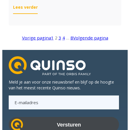
:
Lees verder
Work
hard,
play
hard!
Vorige pagina
1
2
3
4
…
8
Volgende pagina
Meld je aan voor onze nieuwsbrief en blijf op de hoogte
van het meest recente Quinso nieuws.
E
-
m
a
i