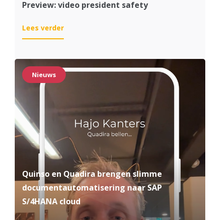
Preview: video president safety
:
Lees verder
Preview:
video
president
safety
Nieuws
Quinso en Quadira brengen slimme
documentautomatisering naar SAP
S/4HANA cloud