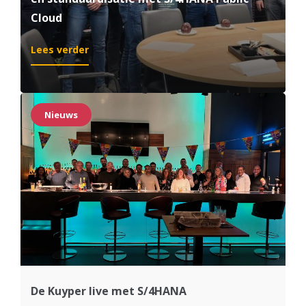
Cloud
:
Lees verder
President
Safety
kiest
voor
Nieuws
modernisatie
en
standaardisatie
met
S/4HANA
Public
Cloud
De Kuyper live met S/4HANA