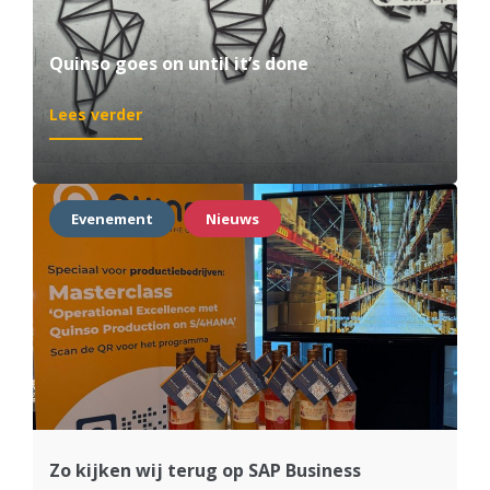
Quinso goes on until it’s done
:
Lees verder
Quinso
goes
on
until
Evenement
Nieuws
it’s
done
Zo kijken wij terug op SAP Business