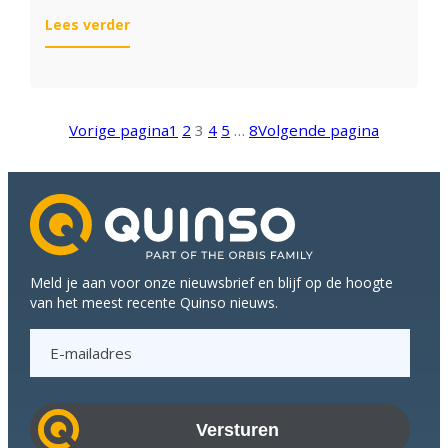
:
Lees verder
De
Kuyper
live
met
Vorige pagina
1
2
3
4
5
…
8
Volgende pagina
S/4HANA
Meld je aan voor onze nieuwsbrief en blijf op de hoogte
van het meest recente Quinso nieuws.
E
-
m
a
i