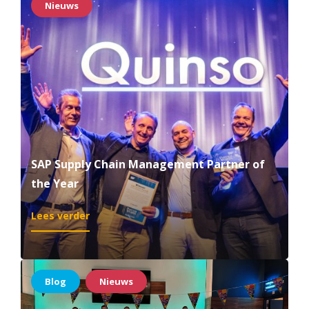
Nieuws
stap
in
digitale
transformatie
met
Quinso
SAP Supply Chain Management Partner of
the Year
:
Lees verder
SAP
Supply
Chain
Management
Blog
Nieuws
Partner
of