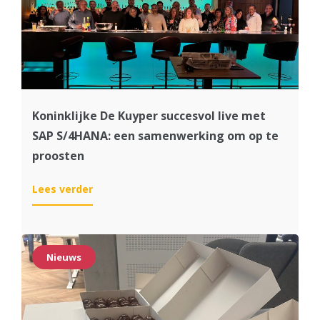
the
Year
Koninklijke De Kuyper succesvol live met
SAP S/4HANA: een samenwerking om op te
proosten
:
Lees verder
Koninklijke
De
Kuyper
succesvol
Nieuws
live
met
SAP
S/4HANA: