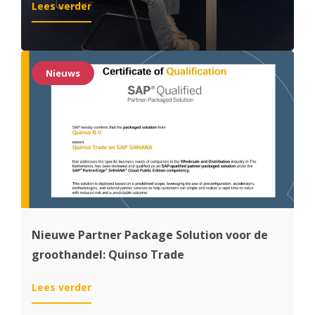
:
Lees verder
Bootcamp
ORBIS
Group
&
Nieuws
Quinso:
samen
nieuwe
software
ontwikkelen
Nieuwe Partner Package Solution voor de
groothandel: Quinso Trade
:
Lees verder
Nieuwe