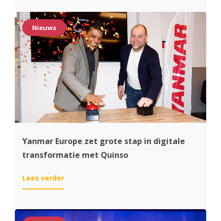
Partner
Package
Solution
Nieuws
voor
de
groothandel:
Quinso
Trade
Yanmar Europe zet grote stap in digitale
transformatie met Quinso
:
Lees verder
Yanmar
Europe
zet
grote