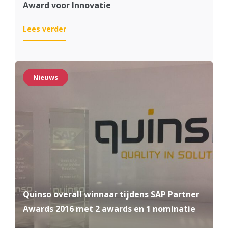
Award voor Innovatie
:
Lees verder
Quinso
ontvangt
een
SAP
Nieuws
Partner
Excellence
Award
voor
Innovatie
Quinso overall winnaar tijdens SAP Partner
Awards 2016 met 2 awards en 1 nominatie