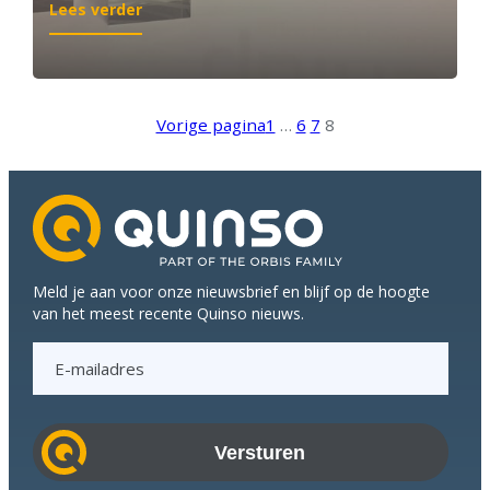
:
Lees verder
Quinso
overall
winnaar
tijdens
Vorige pagina
1
…
6
7
8
SAP
Partner
Awards
2016
met
2
awards
Meld je aan voor onze nieuwsbrief en blijf op de hoogte
en
van het meest recente Quinso nieuws.
1
nominatie
E
-
m
a
i