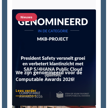
&
Van
Halteren:
Nieuws
Until
it’s
done!
We zijn genomineerd voor de
Computable Awards 2026!
:
Lees verder
We
zijn
genomineerd