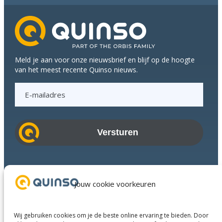
koppen
bij
elkaar
tijdens
Q-
Meld je aan voor onze nieuwsbrief en blijf op de hoogte
meeting
van het meest recente Quinso nieuws.
E
-
m
a
i
l
a
Branches
d
Succesverhalen
Jouw cookie voorkeuren
r
Diensten
e
Over ons
s
Wij gebruiken cookies om je de beste online ervaring te bieden. Door