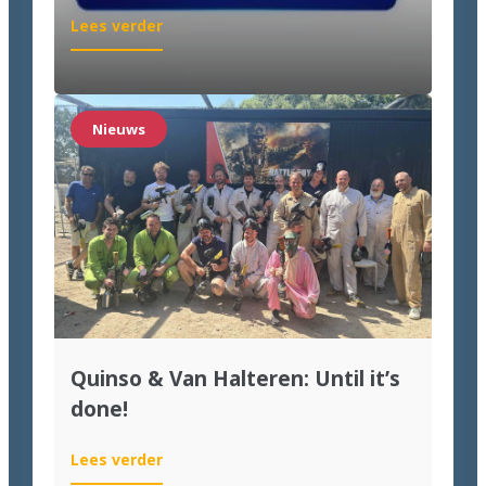
:
Lees verder
Goed
nieuws
voor
wie
Nieuws
labeling
wil
moderniseren
Quinso & Van Halteren: Until it’s
done!
:
Lees verder
Quinso