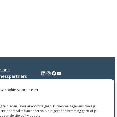
r ons
LinkedIn
Instagram
Facebook
YouTube
inesspartners
tact
uw cookie voorkeuren
ng te bieden. Door akkoord te gaan, kunnen we gegevens zoals je
site optimaal te functioneren. Als je geen toestemming geeft of je
ies van de site beïnvloeden.