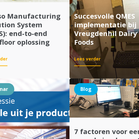
so Manufacturing
Succesvolle QMES
ution System
implementatie bij
): end-to-end
Vreugdenhil Dairy
floor oplossing
Foods
:
:
rder
Lees verder
Quinso
Succesvolle
Manufacturing
QMES
Execution
implementatie
System
bij
nar
Blog
(QMES):
Vreugdenhil
end-
Dairy
to-
Foods
end
shop
floor
7 factoren voor ee
oplossing