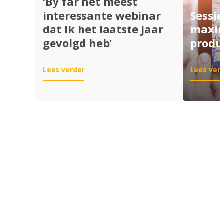
‘By far het meest
interessante webinar
Sessi
dat ik het laatste jaar
maxim
gevolgd heb’
produ
:
Lees verder
Lees ve
‘By
far
het
meest
interessante
webinar
dat
ik
het
laatste
jaar
gevolgd
heb’