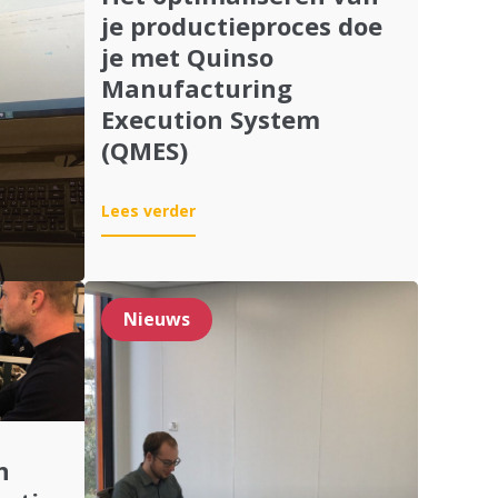
je productieproces doe
je met Quinso
Manufacturing
Execution System
(QMES)
:
Lees verder
Het
optimaliseren
van
je
Nieuws
productieproces
doe
je
met
Quinso
Manufacturing
n
Execution