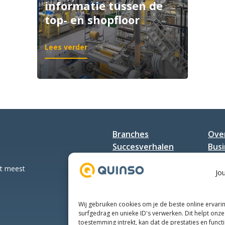
informatie tussen de
top- en shopfloor
:
Lees verder
ISA-
95:
grip
op
alle
informatie
tussen
Branches
Ove
de
top-
Succesverhalen
Bus
en
Diensten
Con
shopfloor
et meest
Jo
Wij gebruiken cookies om je de beste online ervari
surfgedrag en unieke ID's verwerken. Dit helpt onze 
toestemming intrekt, kan dat de prestaties en funct