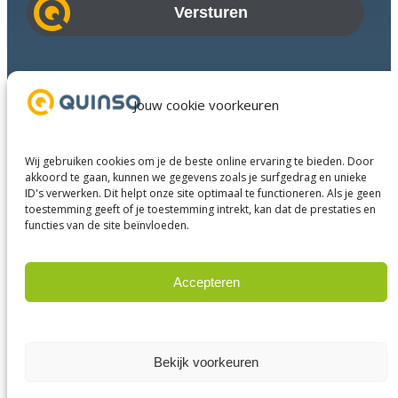
i
l
a
Branches
d
Succesverhalen
Jouw cookie voorkeuren
r
Diensten
e
Over ons
s
Wij gebruiken cookies om je de beste online ervaring te bieden. Door
Businesspartners
akkoord te gaan, kunnen we gegevens zoals je surfgedrag en unieke
ID's verwerken. Dit helpt onze site optimaal te functioneren. Als je geen
Contact
toestemming geeft of je toestemming intrekt, kan dat de prestaties en
functies van de site beïnvloeden.
LinkedIn
Instagram
Facebook
YouTube
Accepteren
Weigeren
© 2025 Quinso. All rights reserved.
Privacy Policy
Bekijk voorkeuren
Algemene voorwaarden
Disclaimer