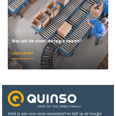
Wat als ‘de vloer’ de regie neemt?
:
Lees verder
Wat
als
‘de
vloer’
de
regie
neemt?
Meld je aan voor onze nieuwsbrief en blijf op de hoogte