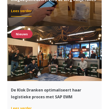
:
Lees verder
Hoe
je
voorkomt
dat
Nieuws
magazijnmedewerkers
de
weg
kwijt
raken
De Klok Dranken optimaliseert haar
logistieke proces met SAP EWM
:
Lees verder