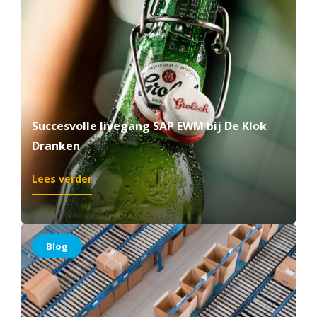
Succesvolle livegang SAP EWM bij De Klok
Dranken
:
Lees verder
Succesvolle
livegang
SAP
EWM
Blog
bij
De
Klok
Dranken