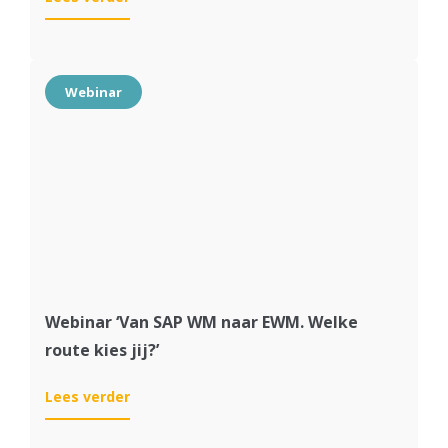
De
Klok
Dranken
optimaliseert
Webinar
haar
logistieke
proces
met
SAP
EWM
Webinar ‘Van SAP WM naar EWM. Welke
route kies jij?’
:
Lees verder
Webinar
‘Van