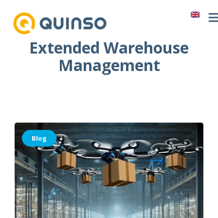
Ga
naar
de
Extended Warehouse
inhoud
Management
Blog