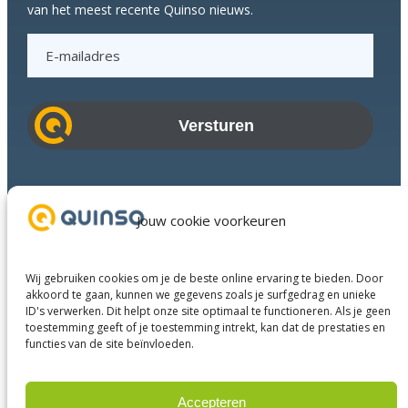
van het meest recente Quinso nieuws.
E
-
m
a
i
l
a
Branches
d
Succesverhalen
Jouw cookie voorkeuren
r
Diensten
e
Over ons
s
Wij gebruiken cookies om je de beste online ervaring te bieden. Door
Businesspartners
akkoord te gaan, kunnen we gegevens zoals je surfgedrag en unieke
ID's verwerken. Dit helpt onze site optimaal te functioneren. Als je geen
Contact
toestemming geeft of je toestemming intrekt, kan dat de prestaties en
functies van de site beïnvloeden.
LinkedIn
Instagram
Facebook
YouTube
Accepteren