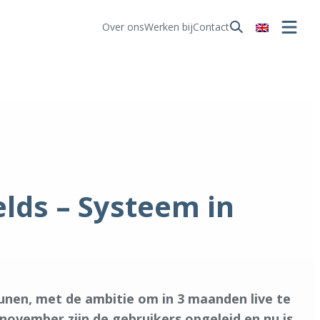
Over ons
Werken bij
Contact
lds – Systeem in
nen, met de ambitie om in 3 maanden live te
 november zijn de gebruikers opgeleid en nu is