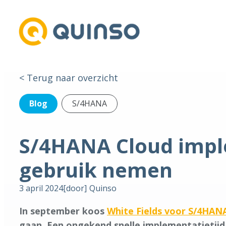
< Terug naar overzicht
Blog
S/4HANA
S/4HANA Cloud imple
gebruik nemen
3 april 2024
[door]
Quinso
In september koos
White Fields voor S/4HANA
gaan. Een ongekend snelle implementatietijd. 