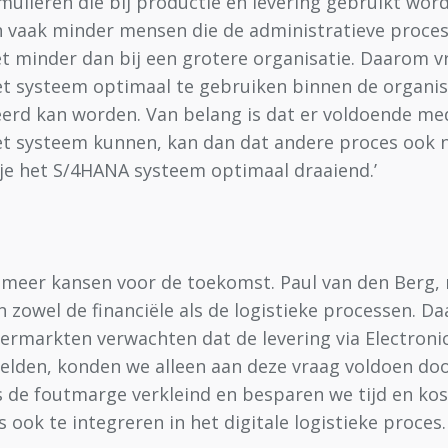
ieren die bij productie en levering gebruikt worden.
en vaak minder mensen die de administratieve proces
niet minder dan bij een grotere organisatie. Daarom
het systeem optimaal te gebruiken binnen de organis
seerd kan worden. Van belang is dat er voldoende med
et systeem kunnen, kan dan dat andere proces ook n
je het S/4HANA systeem optimaal draaiend.’
 meer kansen voor de toekomst. Paul van den Berg, m
 in zowel de financiële als de logistieke processen.
upermarkten verwachten dat de levering via Electron
hielden, konden we alleen aan deze vraag voldoen door
s de foutmarge verkleind en besparen we tijd en k
s ook te integreren in het digitale logistieke proc