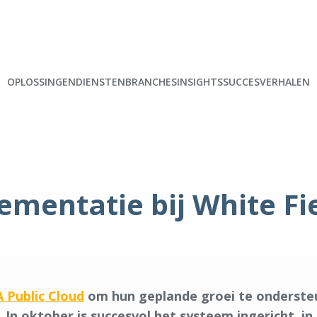
OPLOSSINGEN
DIENSTEN
BRANCHES
INSIGHTS
SUCCESVERHALEN
mentatie bij White Fie
 Public Cloud
om hun geplande groei te ondersteu
In oktober is succesvol het systeem ingericht, in