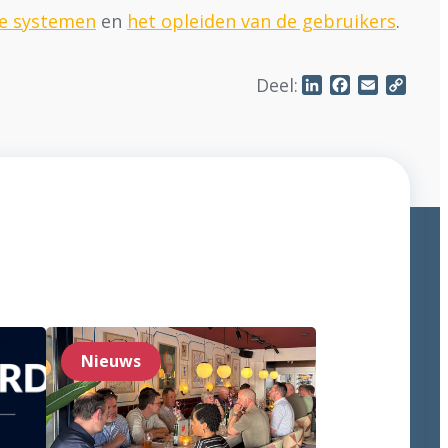
de systemen
en
het opleiden van de gebruikers
.
Deel:
LinkedIn
Facebook
Email
Copy
Link
Nieuws