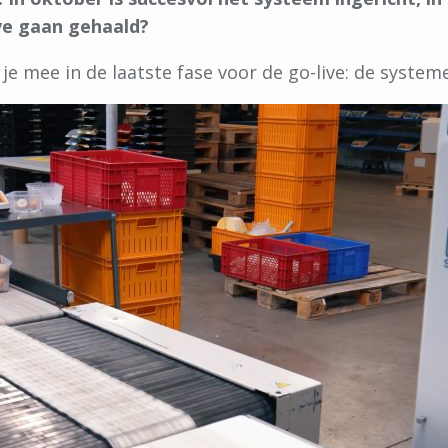
ive gaan gehaald?
 je mee in de laatste fase voor de go-live: de syst