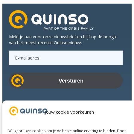
Nederlandse
voorbeelden
laten
de
meerwaarde
Meld je aan voor onze nieuwsbrief en blijf op de hoogte
zien
van het meest recente Quinso nieuws.
E
-
m
a
i
l
a
Branches
d
Succesverhalen
Jouw cookie voorkeuren
r
Diensten
e
Over ons
s
Wij gebruiken cookies om je de beste online ervaring te bieden. Door