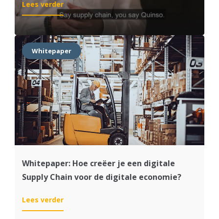
:
Lees verder
Zeg
je
supply
chain,
Whitepaper
dan
zeg
je
Quinso
Whitepaper: Hoe creëer je een digitale
Supply Chain voor de digitale economie?
:
Lees verder
Whitepaper: