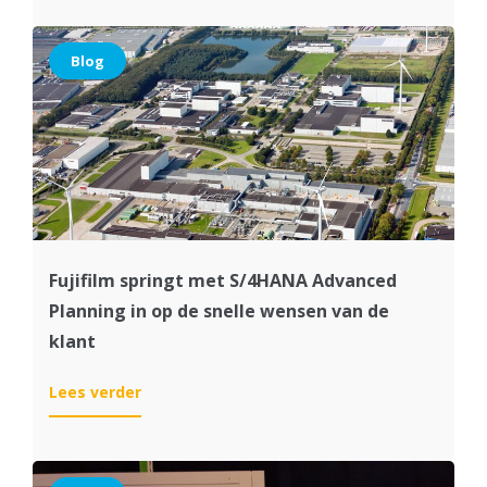
Hoe
creëer
je
Blog
een
digitale
Supply
Chain
voor
de
digitale
economie?
Fujifilm springt met S/4HANA Advanced
Planning in op de snelle wensen van de
klant
:
Lees verder
Fujifilm
springt
met
S/4HANA