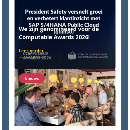
We zijn genomineerd voor de
Computable Awards 2026!
:
Lees verder
We
zijn
genomineerd
voor
Nieuws
de
Computable
Awards
2026!