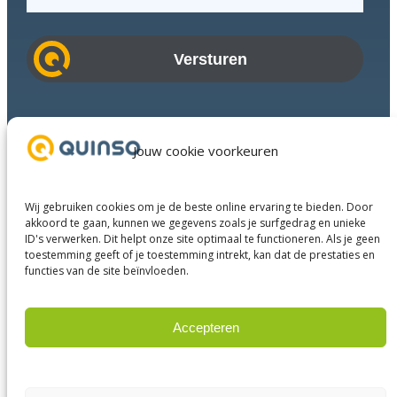
-
m
a
i
l
a
Branches
d
Succesverhalen
Jouw cookie voorkeuren
r
Diensten
e
Over ons
s
Wij gebruiken cookies om je de beste online ervaring te bieden. Door
Businesspartners
akkoord te gaan, kunnen we gegevens zoals je surfgedrag en unieke
ID's verwerken. Dit helpt onze site optimaal te functioneren. Als je geen
Contact
toestemming geeft of je toestemming intrekt, kan dat de prestaties en
functies van de site beïnvloeden.
LinkedIn
Instagram
Facebook
YouTube
Accepteren
Weigeren
© 2025 Quinso. All rights reserved.