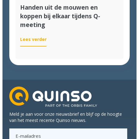
Handen uit de mouwen en
koppen bij elkaar tijdens Q-
meeting
:
Lees verder
Handen
uit
de
mouwen
en
koppen
bij
elkaar
tijdens
Q-
Meld je aan voor onze nieuwsbrief en blijf op de hoogte
meeting
van het meest recente Quinso nieuws.
E