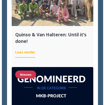
Quinso & Van Halteren: Until it’s
done!
:
Lees verder
Quinso
&
Van
Halteren:
Nieuws
Until
it’s
done!