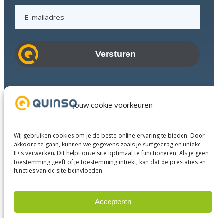
E
-
m
a
i
l
a
Branches
d
Succesverhalen
Jouw cookie voorkeuren
r
Diensten
e
Over ons
s
Wij gebruiken cookies om je de beste online ervaring te bieden. Door
Businesspartners
akkoord te gaan, kunnen we gegevens zoals je surfgedrag en unieke
ID's verwerken. Dit helpt onze site optimaal te functioneren. Als je geen
Contact
toestemming geeft of je toestemming intrekt, kan dat de prestaties en
functies van de site beïnvloeden.
LinkedIn
Instagram
Facebook
YouTube
Accepteren