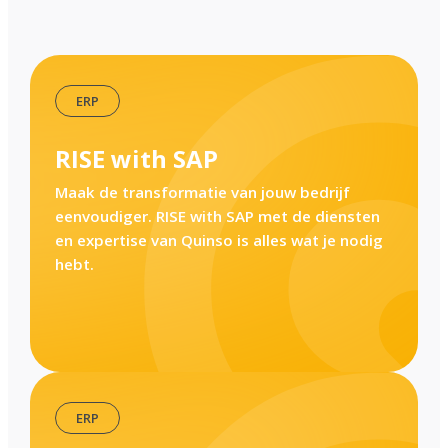
,
ERP
RISE with SAP
Maak de transformatie van jouw bedrijf
eenvoudiger. RISE with SAP met de diensten
en expertise van Quinso is alles wat je nodig
hebt.
,
ERP