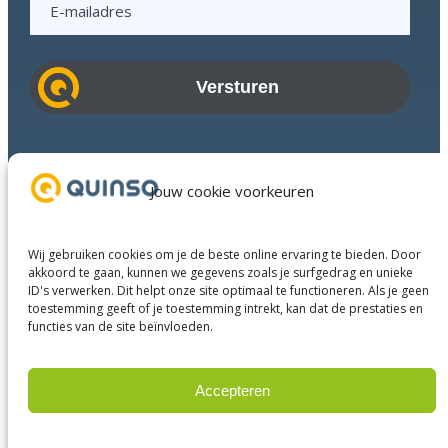
-
m
a
i
l
a
Branches
d
Succesverhalen
Jouw cookie voorkeuren
r
Diensten
e
Over ons
s
Wij gebruiken cookies om je de beste online ervaring te bieden. Door
Businesspartners
akkoord te gaan, kunnen we gegevens zoals je surfgedrag en unieke
ID's verwerken. Dit helpt onze site optimaal te functioneren. Als je geen
Contact
toestemming geeft of je toestemming intrekt, kan dat de prestaties en
functies van de site beïnvloeden.
LinkedIn
Instagram
Facebook
YouTube
Accepteren
Weigeren
© 2025 Quinso. All rights reserved.