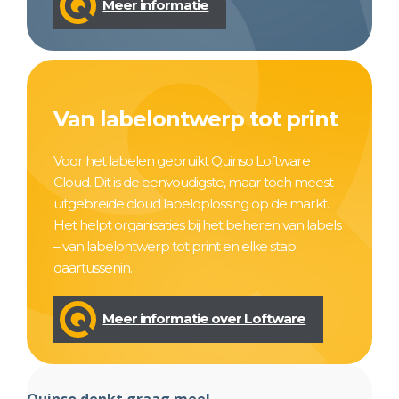
Meer informatie
Van labelontwerp tot print
Voor het labelen gebruikt Quinso Loftware
Cloud. Dit is de eenvoudigste, maar toch meest
uitgebreide cloud labeloplossing op de markt.
Het helpt organisaties bij het beheren van labels
– van labelontwerp tot print en elke stap
daartussenin.
Meer informatie over Loftware