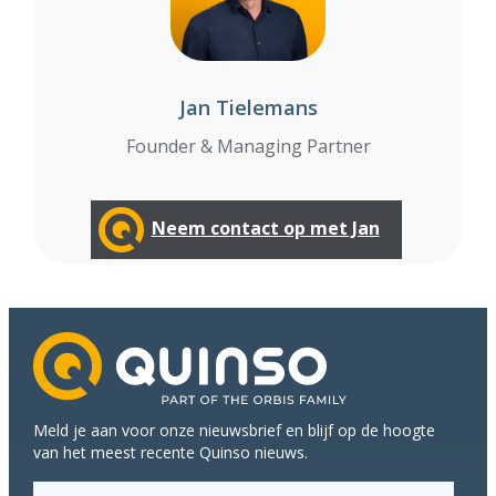
Jan Tielemans
Founder & Managing Partner
Neem contact op met Jan
Meld je aan voor onze nieuwsbrief en blijf op de hoogte
van het meest recente Quinso nieuws.
E