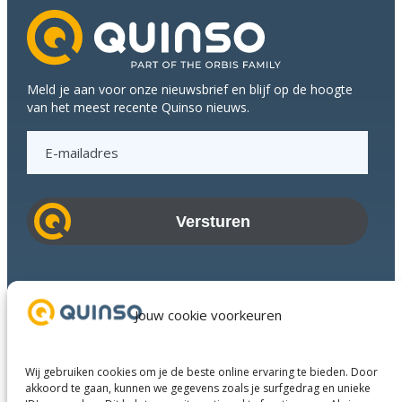
Meld je aan voor onze nieuwsbrief en blijf op de hoogte
van het meest recente Quinso nieuws.
E
-
m
a
i
l
a
Branches
d
Succesverhalen
Jouw cookie voorkeuren
r
Diensten
e
Over ons
s
Wij gebruiken cookies om je de beste online ervaring te bieden. Door
Businesspartners
akkoord te gaan, kunnen we gegevens zoals je surfgedrag en unieke