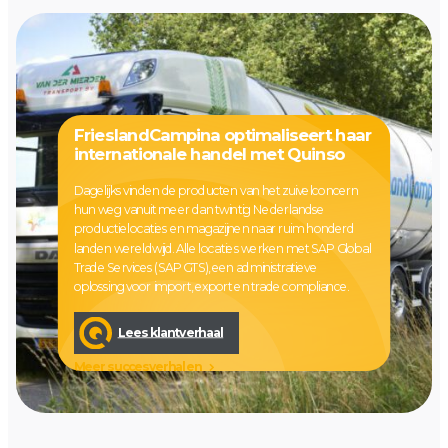
FrieslandCampina optimaliseert haar
internationale handel met Quinso
Dagelijks vinden de producten van het zuivelconcern
hun weg vanuit meer dan twintig Nederlandse
productielocaties en magazijnen naar ruim honderd
landen wereldwijd. Alle locaties werken met SAP Global
Trade Services (SAP GTS), een administratieve
oplossing voor import, export en trade compliance.
Lees klantverhaal
Meer succesverhalen