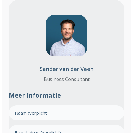
Sander van der Veen
Business Consultant
Meer informatie
N
a
a
E
m