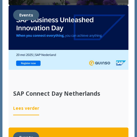
strong
start
Events
for
international
growth
SAP Connect Day Netherlands
:
Lees verder
SAP
Connect
Day
Netherlands