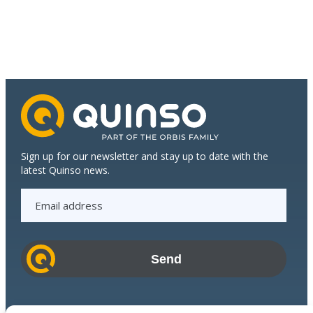
the
continued
growth
of
Dijkstra
Plastics
Sign up for our newsletter and stay up to date with the
latest Quinso news.
E
m
a
i
l
a
d
Industries