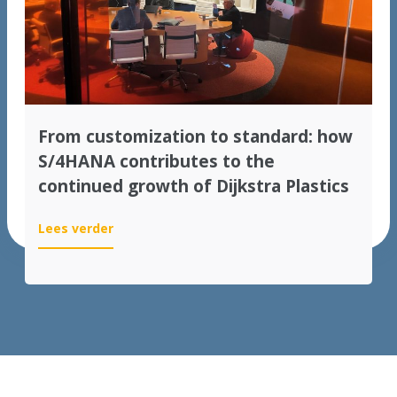
SAP
Jaarevent
From customization to standard: how
S/4HANA contributes to the
continued growth of Dijkstra Plastics
:
Lees verder
From
customization
to
standard:
how
S/4HANA
contributes
to