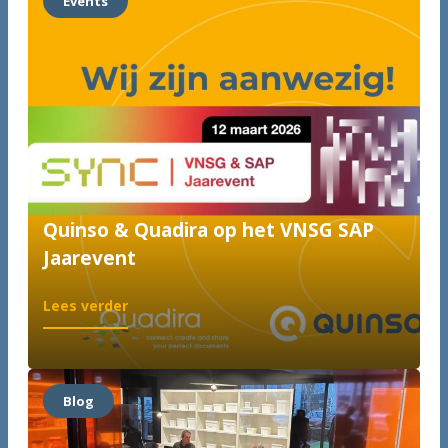
Events
Quinso & Quadira op het VNSG SAP
Jaarevent
:
Lees verder
Quinso
&
Quadira
op
Blog
het
VNSG