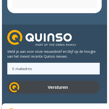
uit
de
mouwen
en
koppen
bij
elkaar
tijdens
Q-
Meld je aan voor onze nieuwsbrief en blijf op de hoogte
meeting
van het meest recente Quinso nieuws.
E
-
m
a
i
l
a
Branches
d