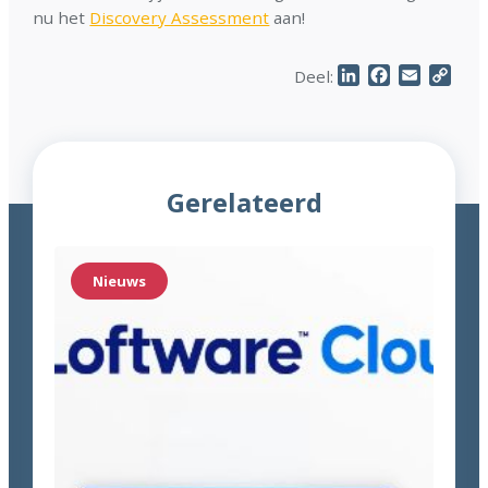
nu het
Discovery Assessment
aan!
LinkedIn
Facebook
Email
Cop
Deel:
Link
Gerelateerd
Nieuws