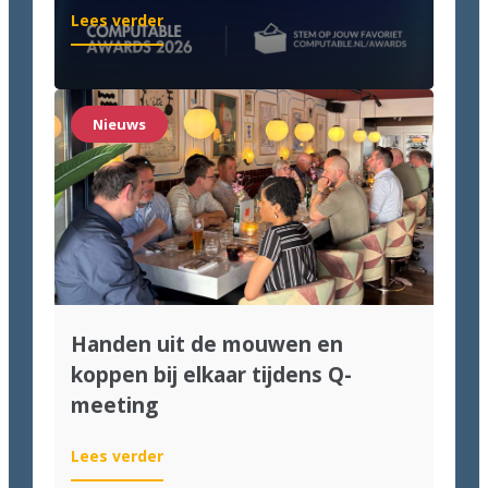
:
Lees verder
We
zijn
genomineerd
voor
Nieuws
de
Computable
Awards
2026!
Handen uit de mouwen en
koppen bij elkaar tijdens Q-
meeting
:
Lees verder
Handen