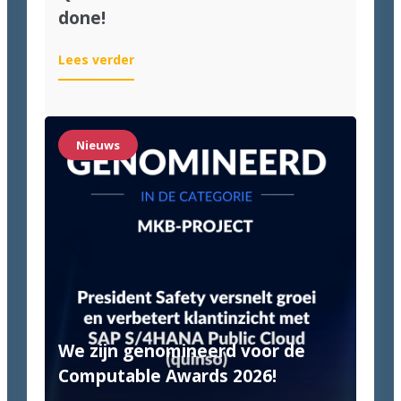
done!
:
Lees verder
Quinso
&
Van
Halteren:
Nieuws
Until
it’s
done!
We zijn genomineerd voor de
Computable Awards 2026!