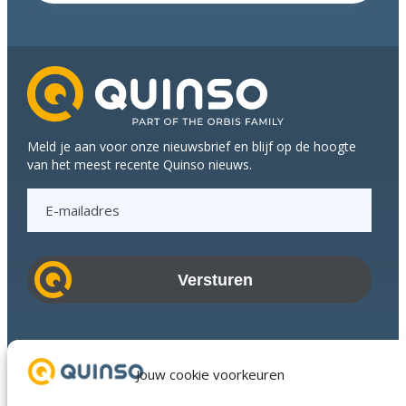
mouwen
en
koppen
bij
elkaar
tijdens
Q-
Meld je aan voor onze nieuwsbrief en blijf op de hoogte
meeting
van het meest recente Quinso nieuws.
E
-
m
a
i
l
a
Branches
d
Succesverhalen
Jouw cookie voorkeuren
r
Diensten
e