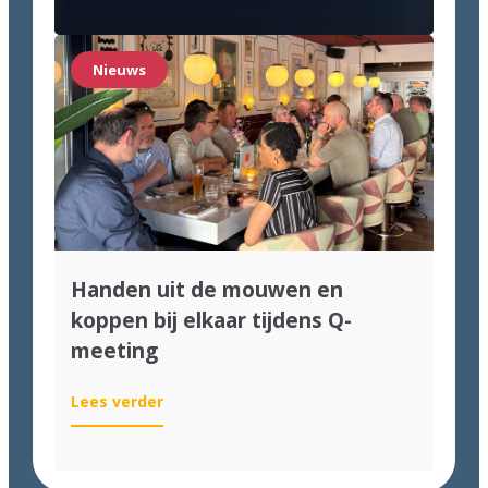
zijn
genomineerd
voor
Nieuws
de
Computable
Awards
2026!
Handen uit de mouwen en
koppen bij elkaar tijdens Q-
meeting
:
Lees verder
Handen
uit
de