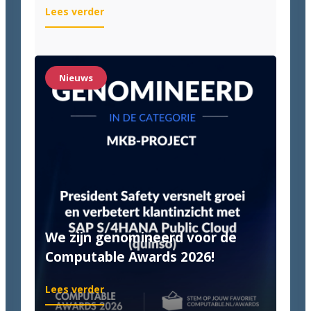
:
Lees verder
Quinso
&
Van
Halteren:
Nieuws
Until
it’s
done!
We zijn genomineerd voor de
Computable Awards 2026!
:
Lees verder
We