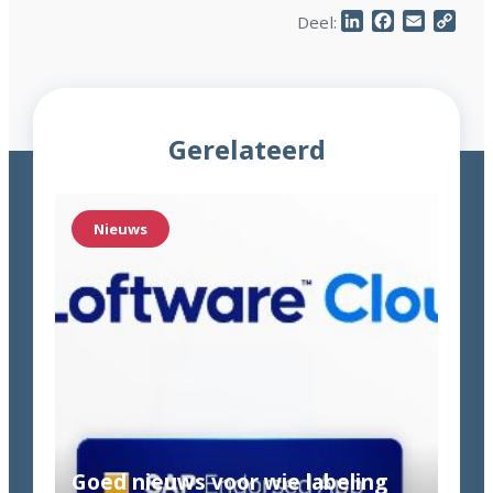
LinkedIn
Facebook
Email
Cop
Deel:
Link
Gerelateerd
Nieuws
Goed nieuws voor wie labeling