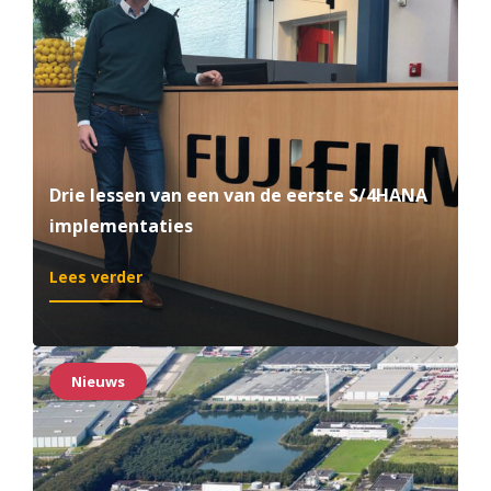
chain
op
de
juiste
plek
Drie lessen van een van de eerste S/4HANA
implementaties
:
Lees verder
Drie
lessen
van
een
Nieuws
van
de
eerste
S/4HANA