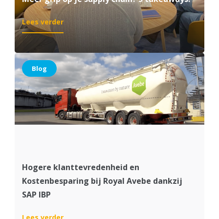
:
Lees verder
Meer
grip
op
je
Blog
supply
chain?
5
takeaways!
Hogere klanttevredenheid en
Kostenbesparing bij Royal Avebe dankzij
SAP IBP
:
Lees verder