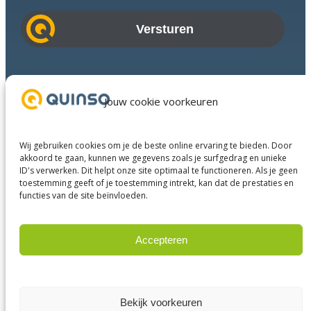
m
a
i
l
a
Branches
d
Succesverhalen
Jouw cookie voorkeuren
r
Diensten
e
Over ons
s
Wij gebruiken cookies om je de beste online ervaring te bieden. Door
Businesspartners
akkoord te gaan, kunnen we gegevens zoals je surfgedrag en unieke
ID's verwerken. Dit helpt onze site optimaal te functioneren. Als je geen
Contact
toestemming geeft of je toestemming intrekt, kan dat de prestaties en
functies van de site beïnvloeden.
LinkedIn
Instagram
Facebook
YouTube
Accepteren
Weigeren
© 2025 Quinso. All rights reserved.
Privacy Policy
Bekijk voorkeuren