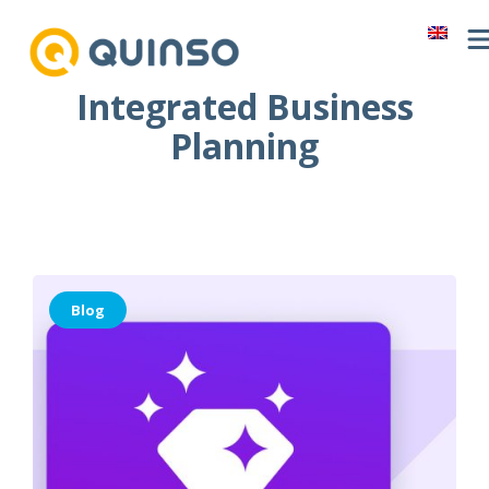
Ga
naar
de
Integrated Business
inhoud
Planning
Blog