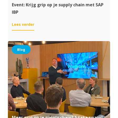
Event: Krijg grip op je supply chain met SAP
IBP
:
Lees verder
Event:
Krijg
grip
op
Blog
je
supply
chain
met
SAP
IBP
Meer grip op je supply chain? 5 takeaways!