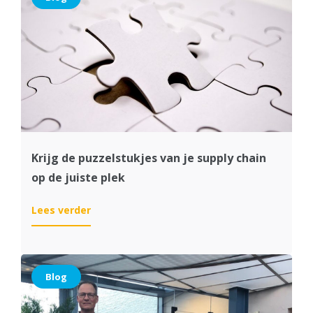
van
jouw
organisatie
Krijg de puzzelstukjes van je supply chain
op de juiste plek
:
Lees verder
Krijg
de
puzzelstukjes
van
Blog
je
supply