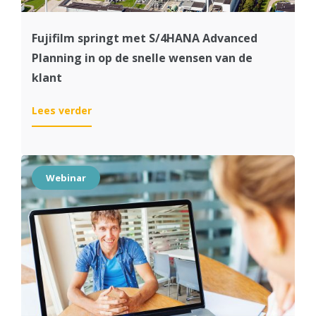
Fujifilm springt met S/4HANA Advanced
Planning in op de snelle wensen van de
klant
:
Lees verder
Fujifilm
springt
met
S/4HANA
Webinar
Advanced
Planning
in
op
de
snelle
wensen
van
de