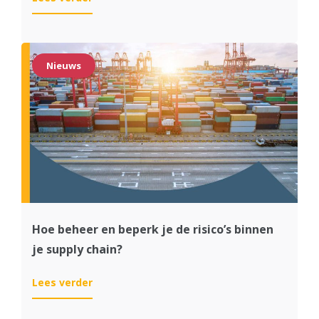
Hogere
klanttevredenheid
en
Kostenbesparing
Nieuws
bij
Royal
Avebe
dankzij
SAP
IBP
Hoe beheer en beperk je de risico’s binnen
je supply chain?
:
Lees verder
Hoe
beheer