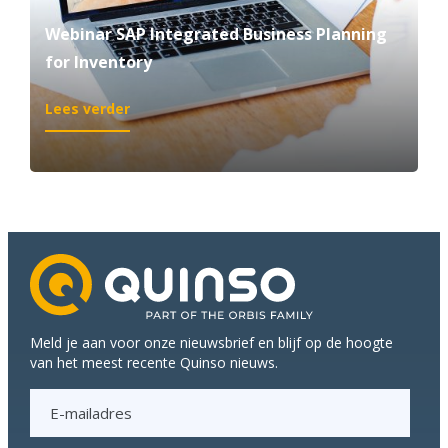
klant
Webinar SAP Integrated Business Planning
for Inventory
:
Lees verder
Webinar
SAP
Integrated
Business
Planning
for
Inventory
Meld je aan voor onze nieuwsbrief en blijf op de hoogte
van het meest recente Quinso nieuws.
E
-