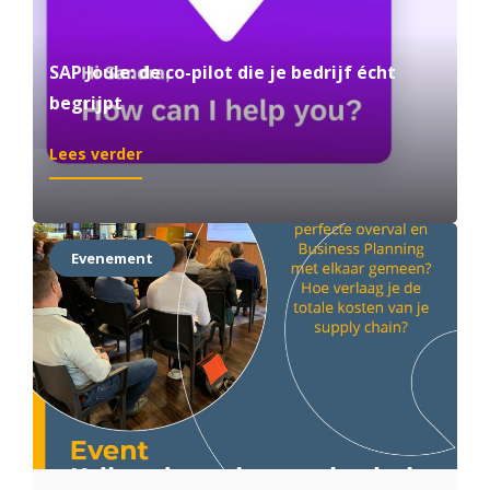
SAP Joule: de co-pilot die je bedrijf écht
begrijpt
:
Lees verder
SAP
Joule:
de
co-
Evenement
pilot
die
je
bedrijf
écht
begrijpt