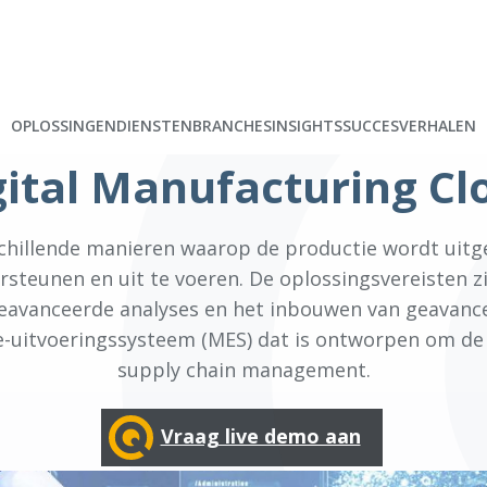
OPLOSSINGEN
DIENSTEN
BRANCHES
INSIGHTS
SUCCESVERHALEN
gital Manufacturing Cl
rschillende manieren waarop de productie wordt uitg
teunen en uit te voeren. De oplossingsvereisten z
geavanceerde analyses en het inbouwen van geavance
-uitvoeringssysteem (MES) dat is ontworpen om de l
supply chain management.
Vraag live demo aan