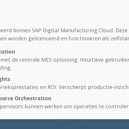
neerd binnen SAP Digital Manufacturing Cloud. Deze f
en worden gelicenceerd en functioneren als zelfsta
cution
met de centrale MES-oplossing. Intuïtieve gebruike
ding.
ghts
brieksprestaties en ROI. Verscherpt productie-inzic
ource Orchestration
pervisors kunnen werken om operaties te controler