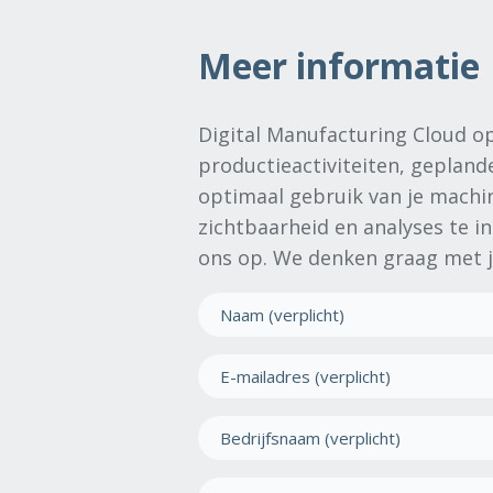
Meer informatie
Digital Manufacturing Cloud op
productieactiviteiten, gepland
optimaal gebruik van je machi
zichtbaarheid en analyses te 
ons op. We denken graag met 
N
a
a
E
m
-
(
m
B
V
a
e
e
i
r
d
T