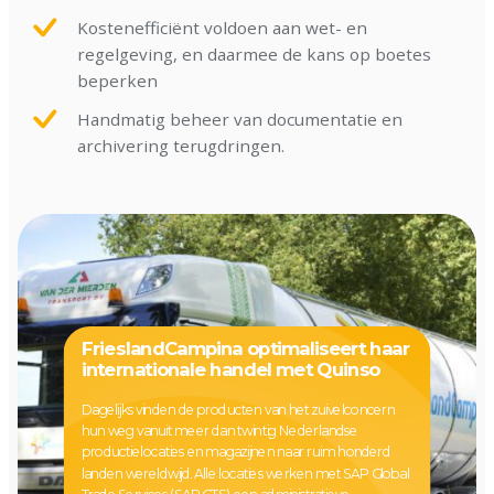
Kostenefficiënt voldoen aan wet- en
regelgeving, en daarmee de kans op boetes
beperken
Handmatig beheer van documentatie en
archivering terugdringen.
FrieslandCampina optimaliseert haar
internationale handel met Quinso
Dagelijks vinden de producten van het zuivelconcern
hun weg vanuit meer dan twintig Nederlandse
productielocaties en magazijnen naar ruim honderd
landen wereldwijd. Alle locaties werken met SAP Global