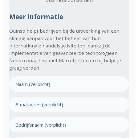
Meer informatie
Quinso helpt bedrijven bij de uitwerking van een
slimme aanpak voor het beheer van hun
internationale handelsactiviteiten, dankzij de
implementatie van geavanceerde technologieën.
Neem contact op met Marcel Jetten en hij helpt je
graag verder!
N
a
a
E
m
-
(
m
V
B
e
a
e
r
i
e
d