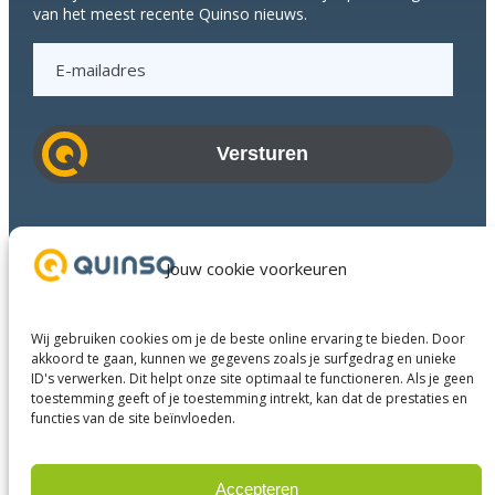
van het meest recente Quinso nieuws.
E
-
m
a
i
l
a
Branches
d
Succesverhalen
Jouw cookie voorkeuren
r
Diensten
e
Over ons
s
Wij gebruiken cookies om je de beste online ervaring te bieden. Door
Businesspartners
akkoord te gaan, kunnen we gegevens zoals je surfgedrag en unieke
ID's verwerken. Dit helpt onze site optimaal te functioneren. Als je geen
Contact
toestemming geeft of je toestemming intrekt, kan dat de prestaties en
functies van de site beïnvloeden.
LinkedIn
Instagram
Facebook
YouTube
Accepteren